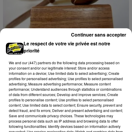
Continuer sans accepter
11h34
Le respect de votre vie privée est notre
CHARTRES - VENTE AUX ENCHÈRES :
priorité
MONTRES, HORLOGERIE, BIJOUX
Samedi 21 novembre à 14h00 à la Galerie de Chartres :
We and
our (447) partners
do the following data processing based on
vente aux enchères. Montres, horlogerie, bijoux,
your consent and/or our legitimate interest: Store and/or access
information on a device; Use limited data to select advertising; Create
orfèvrerie.
profiles for personalised advertising; Use profiles to select personalised
advertising; Measure advertising performance; Measure content
performance; Understand audiences through statistics or combinations
of data from different sources; Develop and improve services; Create
profiles to personalise content; Use profiles to select personalised
content; Use limited data to select content; Ensure security, prevent and
detect fraud, and fix errors; Deliver and present advertising and content;
Save and communicate privacy choices. These technologies may
process personal data such as IP address and browsing data to offer
following functionalities: Identify devices based on information actively
requested; Use precise geolocation data; Match and combine data from