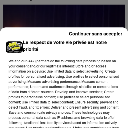
Continuer sans accepter
Le respect de votre vie privée est notre
priorité
We and
our (447) partners
do the following data processing based on
your consent and/or our legitimate interest: Store and/or access
information on a device; Use limited data to select advertising; Create
profiles for personalised advertising; Use profiles to select personalised
advertising; Measure advertising performance; Measure content
performance; Understand audiences through statistics or combinations
of data from different sources; Develop and improve services; Create
profiles to personalise content; Use profiles to select personalised
content; Use limited data to select content; Ensure security, prevent and
8 août 2026
LUISANT - SPECTACLE : COMBAT
detect fraud, and fix errors; Deliver and present advertising and content;
Save and communicate privacy choices. These technologies may
CHORÉGRAPHIÉ
process personal data such as IP address and browsing data to offer
Vendredi 28 mai 2027 à 20h30 à la salle André Malraux
following functionalities: Identify devices based on information actively
de Luisant : Combat chorégraphié. Spectacle-
requested; Use precise geolocation data; Match and combine data from