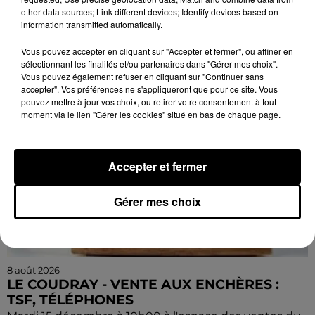
other data sources; Link different devices; Identify devices based on
conférence. Par la Compagnie Armata.
information transmitted automatically.
Vous pouvez accepter en cliquant sur "Accepter et fermer", ou affiner en
sélectionnant les finalités et/ou partenaires dans "Gérer mes choix".
Vous pouvez également refuser en cliquant sur "Continuer sans
accepter". Vos préférences ne s'appliqueront que pour ce site. Vous
pouvez mettre à jour vos choix, ou retirer votre consentement à tout
moment via le lien "Gérer les cookies" situé en bas de chaque page.
Accepter et fermer
Gérer mes choix
8 août 2026
LE COUDRAY - VENTE AUX ENCHÈRES :
TSF, TÉLÉPHONES