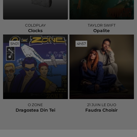
COLDPLAY
TAYLOR SWIFT
Clocks
Opalite
5h01
5h01
4h57
4h57
O ZONE
21 JUIN LE DUO
Dragostea Din Tei
Faudra Choisir