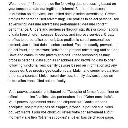
We and
our (447) partners
do the following data processing based on
your consent and/or our legitimate interest: Store and/or access
information on a device; Use limited data to select advertising; Create
profiles for personalised advertising; Use profiles to select personalised
advertising; Measure advertising performance; Measure content
Le SICTOM BBI collecte vos déchets
performance; Understand audiences through statistics or combinations
of data from different sources; Develop and improve services; Create
amiantés
profiles to personalise content; Use profiles to select personalised
La collecte se fait sous conditions et pour un nombre
content; Use limited data to select content; Ensure security, prevent and
limité de personnes, sur incription.
detect fraud, and fix errors; Deliver and present advertising and content;
Save and communicate privacy choices. These technologies may
process personal data such as IP address and browsing data to offer
A LA UNE
following functionalities: Identify devices based on information actively
Voir plus
requested; Use precise geolocation data; Match and combine data from
other data sources; Link different devices; Identify devices based on
information transmitted automatically.
Vous pouvez accepter en cliquant sur "Accepter et fermer", ou affiner en
sélectionnant les finalités et/ou partenaires dans "Gérer mes choix".
Vous pouvez également refuser en cliquant sur "Continuer sans
accepter". Vos préférences ne s'appliqueront que pour ce site. Vous
pouvez mettre à jour vos choix, ou retirer votre consentement à tout
moment via le lien "Gérer les cookies" situé en bas de chaque page.