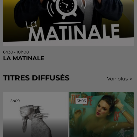
6h30 - 10h00
LA MATINALE
TITRES DIFFUSÉS
Voir plus
5h09
5h09
5h05
5h05