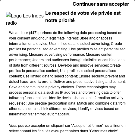
Continuer sans accepter
Le respect de votre vie privée est
notre priorité
We and
our (447) partners
do the following data processing based on
your consent and/or our legitimate interest: Store and/or access
information on a device; Use limited data to select advertising; Create
profiles for personalised advertising; Use profiles to select personalised
advertising; Measure advertising performance; Measure content
performance; Understand audiences through statistics or combinations
of data from different sources; Develop and improve services; Create
profiles to personalise content; Use profiles to select personalised
content; Use limited data to select content; Ensure security, prevent and
Stars'Terre 2026 : Philippe Palmieri dévoile
detect fraud, and fix errors; Deliver and present advertising and content;
les ambitions d'un...
Save and communicate privacy choices. These technologies may
process personal data such as IP address and browsing data to offer
À quelques semaines de la première édition de
following functionalities: Identify devices based on information actively
Stars'Terre, organisée du 18 au 20 septembre 2026 au
requested; Use precise geolocation data; Match and combine data from
Château de Courtalain, Philippe Palmieri, président...
other data sources; Link different devices; Identify devices based on
information transmitted automatically.
LES JEUX
Voir plus
Vous pouvez accepter en cliquant sur "Accepter et fermer", ou affiner en
sélectionnant les finalités et/ou partenaires dans "Gérer mes choix".