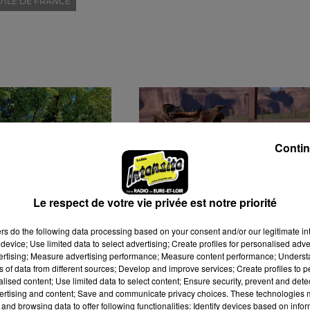
'ÎLE DE FRANCE
Contin
Le respect de votre vie privée est notre priorité
ers
do the following data processing based on your consent and/or our legitimate int
GES ANIMÉS
L'ACTEUR SAMY NACERI
device; Use limited data to select advertising; Create profiles for personalised adver
SIXIÈME
DE PASSAGE EN EURE-E
vertising; Measure advertising performance; Measure content performance; Unders
BALADE"
LOIR
ns of data from different sources; Develop and improve services; Create profiles to 
alised content; Use limited data to select content; Ensure security, prevent and detect
ertising and content; Save and communicate privacy choices. These technologies
and browsing data to offer following functionalities: Identify devices based on infor