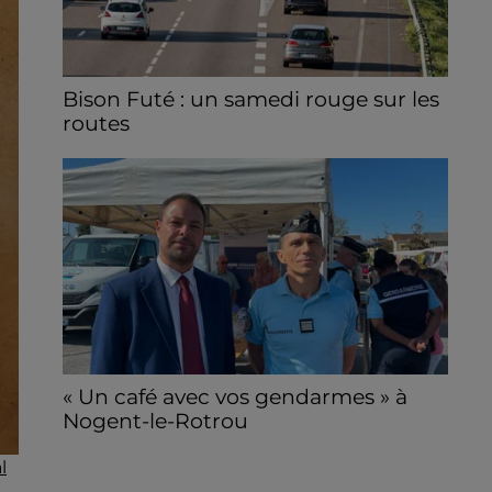
Bison Futé : un samedi rouge sur les
routes
C'est l'un des week-ends les plus chargés
de l'été, avec des départs aussi importants
que les retours.
« Un café avec vos gendarmes » à
Nogent-le-Rotrou
Les gendarmes de la brigade vont à la
l
rencontre de la population ce samedi 8