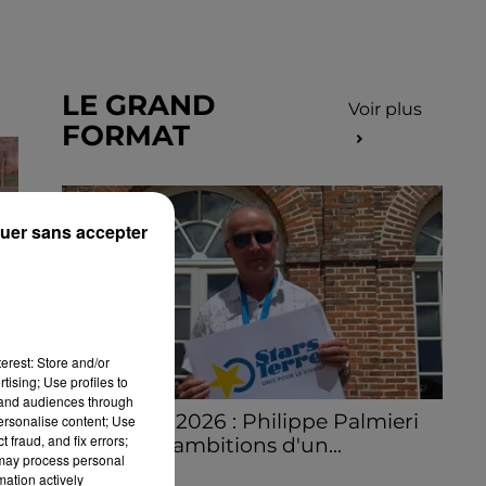
LE GRAND
Voir plus
FORMAT
uer sans accepter
erest: Store and/or
tising; Use profiles to
T-
tand audiences through
Stars'Terre 2026 : Philippe Palmieri
personalise content; Use
 fraud, and fix errors;
dévoile les ambitions d'un...
 may process personal
À quelques semaines de la première
mation actively