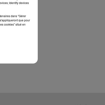
édition de Stars'Terre, organisée du 18 au 20
vices; Identify devices
septembre 2026 au Château de Courtalain,
Philippe Palmieri, président...
rtenaires dans "Gérer
s'appliqueront que pour
les cookies" situé en