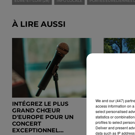
EURE-ET-LOIR (28)
INFO LOCALE
PORTES EURÉLIENNES D
À LIRE AUSSI
We and
our (447) partn
INTÉGREZ LE PLUS
SIX VILLA
access information on a 
GRAND CHŒUR
POUR LA 
select personalised ad
D'EUROPE POUR UN
"GRANDE 
statistics or combinatio
profiles to select person
CONCERT
Deliver and present adv
EXCEPTIONNEL...
data such as IP address 