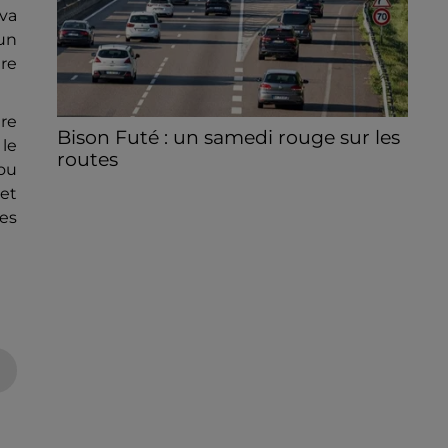
 va
 un
ère
dre
Bison Futé : un samedi rouge sur les
 le
routes
ou
C'est l'un des week-ends les plus chargés
et
de l'été, avec des départs aussi importants
es
que les retours.