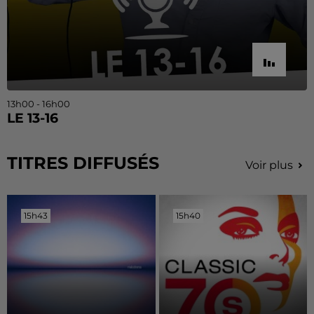
13h00 - 16h00
LE 13-16
TITRES DIFFUSÉS
Voir plus
15h43
15h43
15h40
15h40