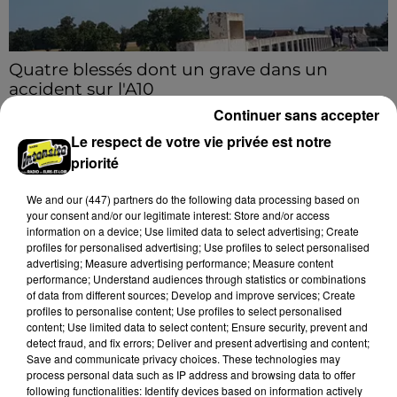
Quatre blessés dont un grave dans un
accident sur l'A10
Le choc a eu lieu dans la matinée, vendredi 7 août à
Continuer sans accepter
hauteur de Sainville en direction d'Orléans.
Le respect de votre vie privée est notre
priorité
A LA UNE
Voir plus
We and
our (447) partners
do the following data processing based on
your consent and/or our legitimate interest: Store and/or access
information on a device; Use limited data to select advertising; Create
profiles for personalised advertising; Use profiles to select personalised
advertising; Measure advertising performance; Measure content
performance; Understand audiences through statistics or combinations
of data from different sources; Develop and improve services; Create
profiles to personalise content; Use profiles to select personalised
content; Use limited data to select content; Ensure security, prevent and
detect fraud, and fix errors; Deliver and present advertising and content;
Save and communicate privacy choices. These technologies may
process personal data such as IP address and browsing data to offer
following functionalities: Identify devices based on information actively