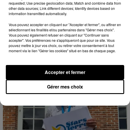
requested; Use precise geolocation data; Match and combine data from
other data sources; Link different devices; Identify devices based on
information transmitted automatically.
Quatre blessés dont un grave dans un
accident sur l'A10
Vous pouvez accepter en cliquant sur "Accepter et fermer", ou affiner en
sélectionnant les finalités et/ou partenaires dans "Gérer mes choix".
Le choc a eu lieu dans la matinée, vendredi 7 août à
Vous pouvez également refuser en cliquant sur "Continuer sans
hauteur de Sainville en direction d'Orléans.
accepter". Vos préférences ne s'appliqueront que pour ce site. Vous
pouvez mettre à jour vos choix, ou retirer votre consentement à tout
moment via le lien "Gérer les cookies" situé en bas de chaque page.
LE GRAND FORMAT
Voir plus
Accepter et fermer
Gérer mes choix