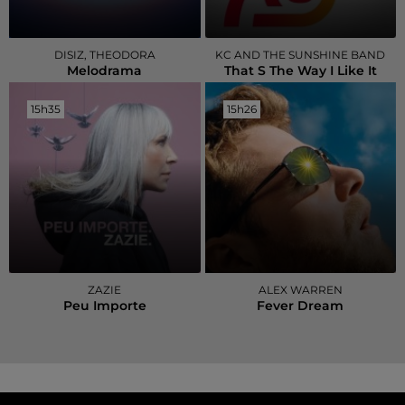
DISIZ, THEODORA
KC AND THE SUNSHINE BAND
Melodrama
That S The Way I Like It
15h35
15h35
15h26
15h26
ZAZIE
ALEX WARREN
Peu Importe
Fever Dream