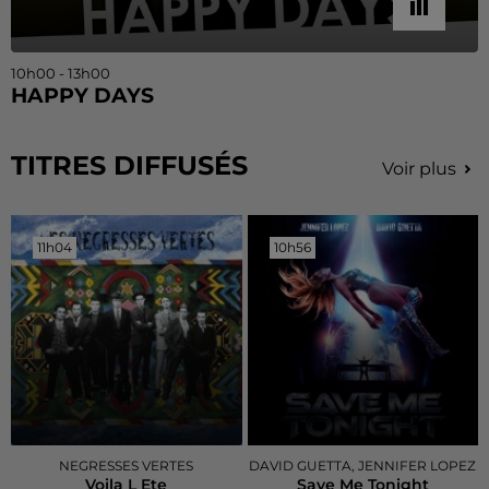
10h00 - 13h00
HAPPY DAYS
TITRES DIFFUSÉS
Voir plus
11h04
11h04
10h56
10h56
NEGRESSES VERTES
DAVID GUETTA, JENNIFER LOPEZ
Voila L Ete
Save Me Tonight