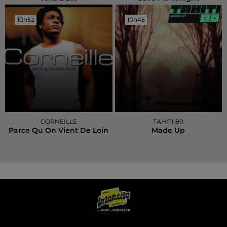
10h52
10h52
10h45
10h45
CORNEILLE
TAHITI 80
Parce Qu On Vient De Loin
Made Up