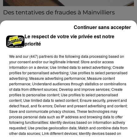
Des tentatives de fraudes à Mainvilliers
Des personnes malveillantes tentent de voler vos
Continuer sans accepter
informations personnelles.
Le respect de votre vie privée est notre
A LA UNE
priorité
Voir plus
We and
our (447) partners
do the following data processing based on
your consent and/or our legitimate interest: Store and/or access
information on a device; Use limited data to select advertising; Create
profiles for personalised advertising; Use profiles to select personalised
advertising; Measure advertising performance; Measure content
performance; Understand audiences through statistics or combinations
of data from different sources; Develop and improve services; Create
profiles to personalise content; Use profiles to select personalised
content; Use limited data to select content; Ensure security, prevent and
detect fraud, and fix errors; Deliver and present advertising and content;
Save and communicate privacy choices. These technologies may
process personal data such as IP address and browsing data to offer
following functionalities: Identify devices based on information actively
requested; Use precise geolocation data; Match and combine data from
other data sources; Link different devices; Identify devices based on