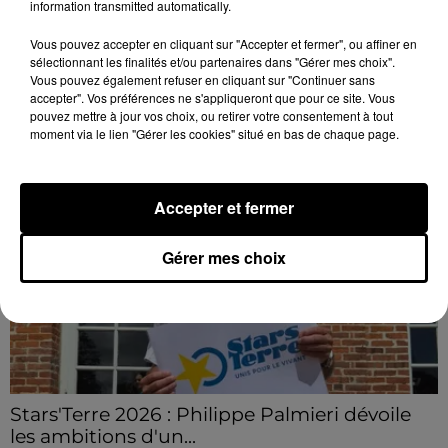
Des tentatives de fraudes à Mainvilliers
information transmitted automatically.
Des personnes malveillantes tentent de voler vos
Vous pouvez accepter en cliquant sur "Accepter et fermer", ou affiner en
informations personnelles.
sélectionnant les finalités et/ou partenaires dans "Gérer mes choix".
Vous pouvez également refuser en cliquant sur "Continuer sans
accepter". Vos préférences ne s'appliqueront que pour ce site. Vous
LE GRAND FORMAT
Voir plus
pouvez mettre à jour vos choix, ou retirer votre consentement à tout
moment via le lien "Gérer les cookies" situé en bas de chaque page.
Accepter et fermer
Gérer mes choix
Stars'Terre 2026 : Philippe Palmieri dévoile
les ambitions d'un...