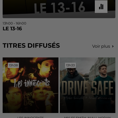
13h00 - 16h00
LE 13-16
TITRES DIFFUSÉS
Voir plus
13h38
13h38
13h33
13h33
LES INNOCENTS
MYLES SMITH, NIALL HORAN