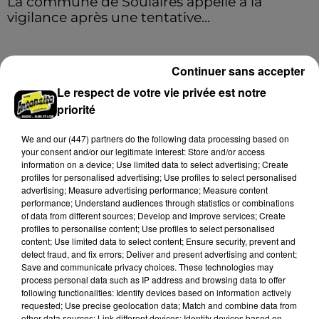
La commune de Soulaires appelle à la
vigilance après une tentative...
La mairie a communiqué sur ses réseaux après avoir
été prévenue par la gendarmerie.
Continuer sans accepter
LE GRAND FORMAT
Le respect de votre vie privée est notre
Voir plus
priorité
We and
our (447) partners
do the following data processing based on
your consent and/or our legitimate interest: Store and/or access
information on a device; Use limited data to select advertising; Create
profiles for personalised advertising; Use profiles to select personalised
advertising; Measure advertising performance; Measure content
performance; Understand audiences through statistics or combinations
of data from different sources; Develop and improve services; Create
profiles to personalise content; Use profiles to select personalised
content; Use limited data to select content; Ensure security, prevent and
detect fraud, and fix errors; Deliver and present advertising and content;
Save and communicate privacy choices. These technologies may
process personal data such as IP address and browsing data to offer
following functionalities: Identify devices based on information actively
requested; Use precise geolocation data; Match and combine data from
Stars'Terre 2026 : Philippe Palmieri dévoile
other data sources; Link different devices; Identify devices based on