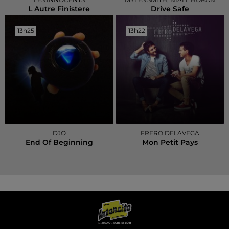
L Autre Finistere
Drive Safe
13h25
13h25
13h22
13h22
DJO
FRERO DELAVEGA
End Of Beginning
Mon Petit Pays