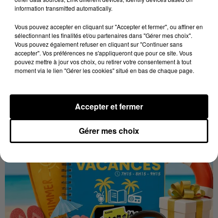
les ambitions d'un...
information transmitted automatically.
À quelques semaines de la première édition de
Vous pouvez accepter en cliquant sur "Accepter et fermer", ou affiner en
Stars'Terre, organisée du 18 au 20 septembre 2026 au
sélectionnant les finalités et/ou partenaires dans "Gérer mes choix".
Château de Courtalain, Philippe Palmieri, président...
Vous pouvez également refuser en cliquant sur "Continuer sans
accepter". Vos préférences ne s'appliqueront que pour ce site. Vous
LES JEUX
Voir plus
pouvez mettre à jour vos choix, ou retirer votre consentement à tout
moment via le lien "Gérer les cookies" situé en bas de chaque page.
Accepter et fermer
Gérer mes choix