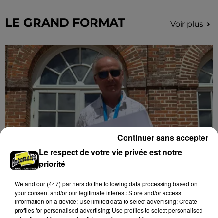
secteur de Fontaine-les-Côteaux, Montoire et Lunay.
Grâce...
LE GRAND FORMAT
Voir plus
Continuer sans accepter
Le respect de votre vie privée est notre
priorité
Stars'Terre 2026 : Philippe Palmieri dévoile
les ambitions d'un...
We and
our (447) partners
do the following data processing based on
your consent and/or our legitimate interest: Store and/or access
À quelques semaines de la première édition de
information on a device; Use limited data to select advertising; Create
Stars'Terre, organisée du 18 au 20 septembre 2026 au
profiles for personalised advertising; Use profiles to select personalised
Château de Courtalain, Philippe Palmieri, président...