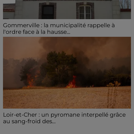
Gommerville : la municipalité rappelle à
l'ordre face à la hausse...
Incrustation de déchets, déjections sur les sites
symboliques et temps communal gaspillé : face à la
hausse des incivilités, la mairie de Gommerville
hausse...
Loir-et-Cher : un pyromane interpellé grâce
au sang-froid des...
Samedi 25 juillet, plus d'une dizaine de feux de