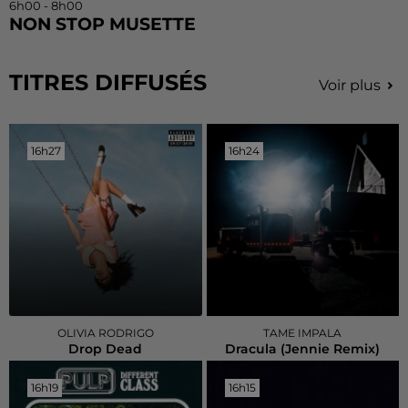
6h00 - 8h00
NON STOP MUSETTE
TITRES DIFFUSÉS
Voir plus
16h27
16h27
16h24
16h24
OLIVIA RODRIGO
TAME IMPALA
Drop Dead
Dracula (jennie Remix)
16h19
16h19
16h15
16h15