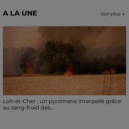
secteur de Fontaine-les-Côteaux, Montoire et Lunay.
Grâce...
A LA UNE
Voir plus
Loir-et-Cher : un pyromane interpellé grâce
au sang-froid des...
Samedi 25 juillet, plus d'une dizaine de feux de
champs et de sous-bois ont été déclenchés dans le
secteur de Fontaine-les-Côteaux, Montoire et Lunay.