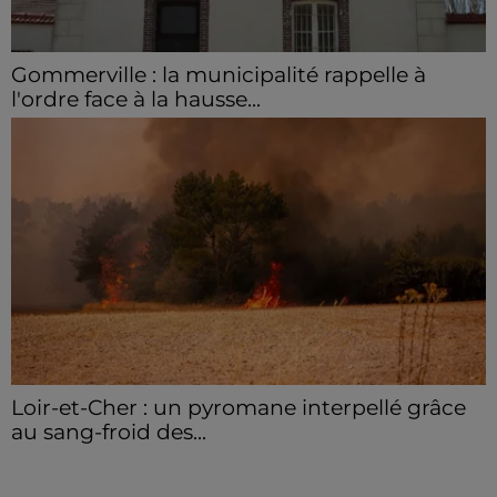
Gommerville : la municipalité rappelle à
l'ordre face à la hausse...
Incrustation de déchets, déjections sur les sites
symboliques et temps communal gaspillé : face à la
hausse des incivilités, la mairie de Gommerville
hausse...
Loir-et-Cher : un pyromane interpellé grâce
au sang-froid des...
Samedi 25 juillet, plus d'une dizaine de feux de
champs et de sous-bois ont été déclenchés dans le