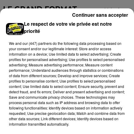
Grâce...
LE GRAND FORMAT
Voir plus
Continuer sans accepter
Le respect de votre vie privée est notre
priorité
We and
our (447) partners
do the following data processing based on
your consent and/or our legitimate interest: Store and/or access
information on a device; Use limited data to select advertising; Create
profiles for personalised advertising; Use profiles to select personalised
advertising; Measure advertising performance; Measure content
performance; Understand audiences through statistics or combinations
of data from different sources; Develop and improve services; Create
profiles to personalise content; Use profiles to select personalised
content; Use limited data to select content; Ensure security, prevent and
detect fraud, and fix errors; Deliver and present advertising and content;
Save and communicate privacy choices. These technologies may
Stars'Terre 2026 : Philippe Palmieri dévoile
process personal data such as IP address and browsing data to offer
les ambitions d'un...
following functionalities: Identify devices based on information actively
requested; Use precise geolocation data; Match and combine data from
À quelques semaines de la première édition de
other data sources; Link different devices; Identify devices based on
Stars'Terre, organisée du 18 au 20 septembre 2026 au
information transmitted automatically.
Château de Courtalain, Philippe Palmieri, président...