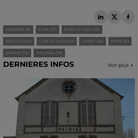
ESSONNE (91)
EURE (27)
EURE-ET-LOIR (28)
INFO LOCALE
LOIR-ET-CHER (41)
LOIRET (45)
ORNE (61)
SARTHE (72)
YVELINES (78)
DERNIERES INFOS
Voir plus