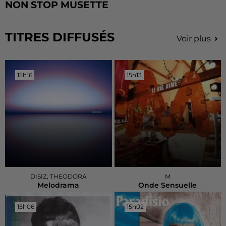
NON STOP MUSETTE
TITRES DIFFUSÉS
Voir plus
15h16
15h16
15h13
15h13
DISIZ, THEODORA
M
Melodrama
Onde Sensuelle
15h06
15h06
15h02
15h02