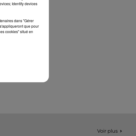
édition de Stars'Terre, organisée du 18 au 20
vices; Identify devices
septembre 2026 au Château de Courtalain,
Philippe Palmieri, président...
rtenaires dans "Gérer
s'appliqueront que pour
les cookies" situé en
Voir plus