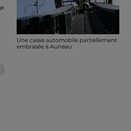
it
Une casse automobile partiellement
embrasée à Auneau
« chômage technique pour neuf personnes
» après le sinistre, qui a également fait un
blessé.