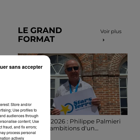
LE GRAND
Voir plus
FORMAT
uer sans accepter
erest: Store and/or
tising; Use profiles to
tand audiences through
Stars'Terre 2026 : Philippe Palmieri
personalise content; Use
 fraud, and fix errors;
dévoile les ambitions d'un...
 may process personal
À quelques semaines de la première
mation actively