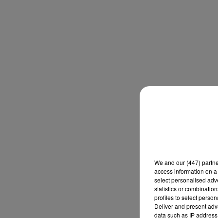
We and
our (447) partn
access information on a 
select personalised ad
statistics or combinatio
profiles to select person
Deliver and present adv
data such as IP address 