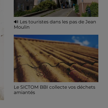
🔊 Les touristes dans les pas de Jean
Moulin
Le « tourisme de mémoire » s'invite dans
les sorties estivales de Chartres Tourisme.
Le SICTOM BBI collecte vos déchets
amiantés
La collecte se fait sous conditions et pour
un nombre limité de personnes, sur