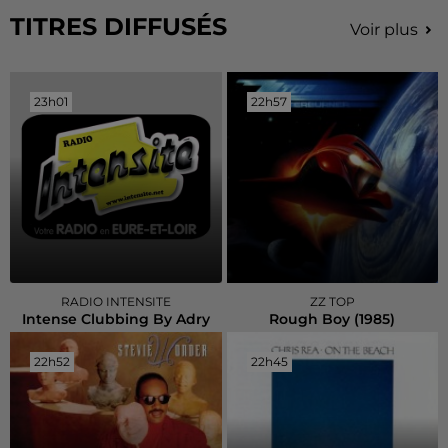
TITRES DIFFUSÉS
Voir plus
23h01
23h01
22h57
22h57
RADIO INTENSITE
ZZ TOP
Intense Clubbing By Adry
Rough Boy (1985)
22h52
22h52
22h45
22h45