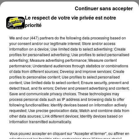
Continuer sans accepter
Le respect de votre vie privée est notre
priorité
We and
our (447) partners
do the following data processing based on
your consent and/or our legitimate interest: Store and/or access
information on a device; Use limited data to select advertising; Create
profiles for personalised advertising; Use profiles to select personalised
advertising; Measure advertising performance; Measure content
performance; Understand audiences through statistics or combinations
of data from different sources; Develop and improve services; Create
profiles to personalise content; Use profiles to select personalised
content; Use limited data to select content; Ensure security, prevent and
detect fraud, and fix errors; Deliver and present advertising and content;
Stars'Terre 2026 : Philippe Palmieri dévoile
Save and communicate privacy choices. These technologies may
les ambitions d'un...
process personal data such as IP address and browsing data to offer
À quelques semaines de la première édition de
following functionalities: Identify devices based on information actively
requested; Use precise geolocation data; Match and combine data from
Stars'Terre, organisée du 18 au 20 septembre 2026 au
other data sources; Link different devices; Identify devices based on
Château de Courtalain, Philippe Palmieri, président...
information transmitted automatically.
LES JEUX
Voir plus
Vous pouvez accepter en cliquant sur "Accepter et fermer", ou affiner en
sélectionnant les finalités et/ou partenaires dans "Gérer mes choix".