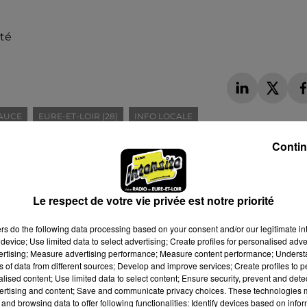
ité
AUCE
EURE-ET-LOIR (28)
INFO LOCALE
Contin
Le respect de votre vie privée est notre priorité
ers
do the following data processing based on your consent and/or our legitimate int
device; Use limited data to select advertising; Create profiles for personalised adver
vertising; Measure advertising performance; Measure content performance; Unders
ns of data from different sources; Develop and improve services; Create profiles to 
alised content; Use limited data to select content; Ensure security, prevent and detect
ertising and content; Save and communicate privacy choices. These technologies
and browsing data to offer following functionalities: Identify devices based on infor