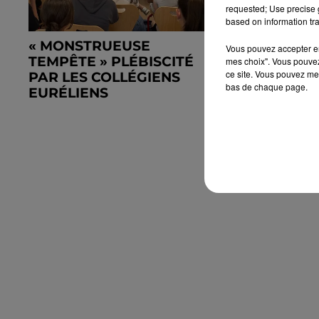
requested; Use precise g
based on information tra
« MONSTRUEUSE
DÉDICACE
Vous pouvez accepter en 
TEMPÊTE » PLÉBISCITÉ
L'ILLUST
mes choix". Vous pouvez
ce site. Vous pouvez met
PAR LES COLLÉGIENS
LOUESLAT
bas de chaque page.
EURÉLIENS