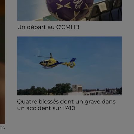
Un départ au C'CMHB
Le club chartrain a officialisé, vendredi 7
août, le départ de Guilherme Borges.
Quatre blessés dont un grave dans
un accident sur l'A10
Le choc a eu lieu dans la matinée, vendredi
7 août à hauteur de Sainville en direction
ts
d'Orléans.