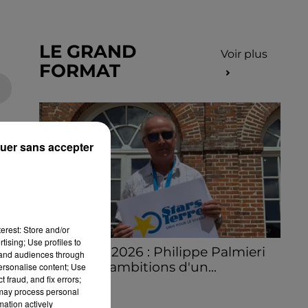
LE GRAND
Voir plus
FORMAT
uer sans accepter
erest: Store and/or
tising; Use profiles to
Stars'Terre 2026 : Philippe Palmieri
tand audiences through
dévoile les ambitions d'un...
personalise content; Use
 fraud, and fix errors;
À quelques semaines de la première
 may process personal
édition de Stars'Terre, organisée du 18 au 20
mation actively