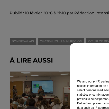
Publié : 10 février 2026 à 8h10 par Rédaction Intens
BONNEVALAIS
CHÂTEAUDUN & SA RÉGION
CŒUR DE BE
À LIRE AUSSI
We and
our (447) partn
access information on a 
select personalised ad
statistics or combinatio
profiles to select person
Deliver and present adv
data such as IP address 