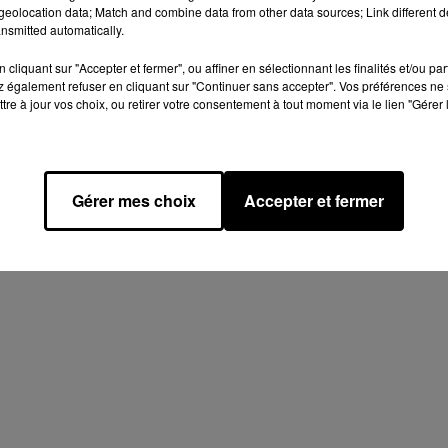
eolocation data; Match and combine data from other data sources; Link different de
nsmitted automatically.
 DE
🔊 LUCIE CAYER, AUTRIC
cliquant sur "Accepter et fermer", ou affiner en sélectionnant les finalités et/ou pa
RATRICE CHADIA
NIGELLOISE, S'AVENTUR
 également refuser en cliquant sur "Continuer sans accepter". Vos préférences ne 
tre à jour vos choix, ou retirer votre consentement à tout moment via le lien "Gérer 
I
DANS L'ÉCRITURE...
Gérer mes choix
Accepter et fermer