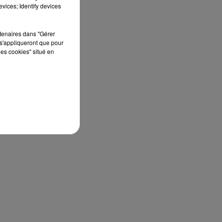
septembre 2026 au Château de Courtalain,
vices; Identify devices
Philippe Palmieri, président...
E
rtenaires dans "Gérer
E
s'appliqueront que pour
les cookies" situé en