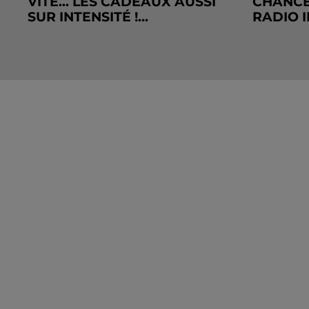
VITE... LES CADEAUX AUSSI
CHANCE
SUR INTENSITÉ !...
RADIO I