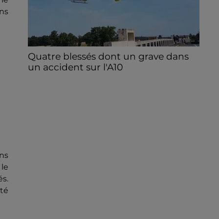
ans
Quatre blessés dont un grave dans
un accident sur l'A10
Le choc a eu lieu dans la matinée, vendredi
7 août à hauteur de Sainville en direction
d'Orléans.
ans
 le
és.
té