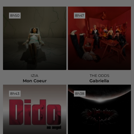
8h50
8h50
8h47
8h47
IZIA
THE ODDS
Mon Coeur
Gabriella
8h43
8h43
8h38
8h38