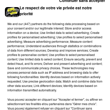
Continuer sans accepter
Le respect de votre vie privée est notre
priorité
We and
our (447) partners
do the following data processing based on
your consent and/or our legitimate interest: Store and/or access
information on a device; Use limited data to select advertising; Create
profiles for personalised advertising; Use profiles to select personalised
advertising; Measure advertising performance; Measure content
performance; Understand audiences through statistics or combinations
of data from different sources; Develop and improve services; Create
profiles to personalise content; Use profiles to select personalised
content; Use limited data to select content; Ensure security, prevent and
Dans le Perche eurélien, un nouveau grave
detect fraud, and fix errors; Deliver and present advertising and content;
accident de la route
Save and communicate privacy choices. These technologies may
process personal data such as IP address and browsing data to offer
Deux blessés ont été pris en charge, dont un en
following functionalities: Identify devices based on information actively
urgence absolue.
requested; Use precise geolocation data; Match and combine data from
other data sources; Link different devices; Identify devices based on
information transmitted automatically.
LE GRAND FORMAT
Voir plus
Vous pouvez accepter en cliquant sur "Accepter et fermer", ou affiner en
sélectionnant les finalités et/ou partenaires dans "Gérer mes choix".
Vous pouvez également refuser en cliquant sur "Continuer sans