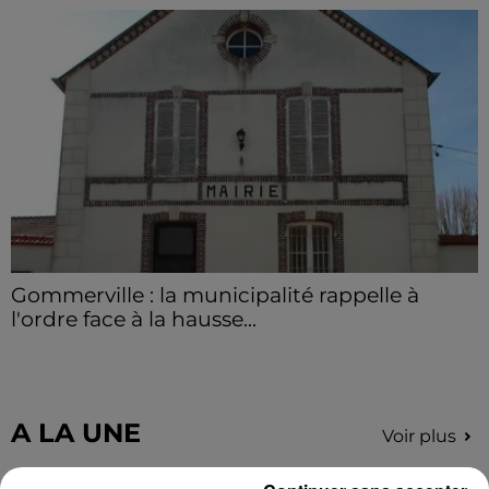
Deux blessés ont été pris en charge, dont un en
urgence absolue.
Gommerville : la municipalité rappelle à
l'ordre face à la hausse...
Incrustation de déchets, déjections sur les sites
symboliques et temps communal gaspillé : face à la
hausse des incivilités, la mairie de Gommerville
hausse...
A LA UNE
Voir plus