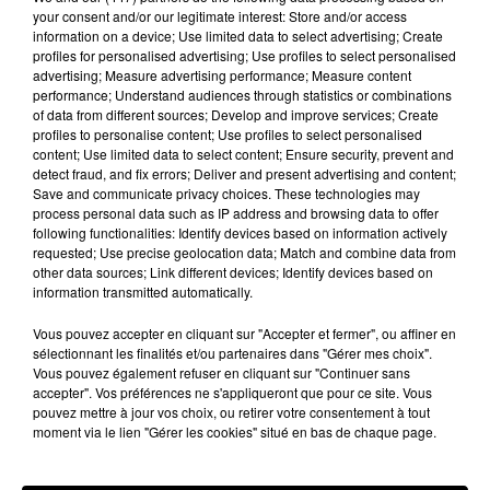
your consent and/or our legitimate interest: Store and/or access
information on a device; Use limited data to select advertising; Create
Stars'Terre 2026 : Philippe Palmieri dévoile
profiles for personalised advertising; Use profiles to select personalised
les ambitions d'un...
advertising; Measure advertising performance; Measure content
À quelques semaines de la première édition de
performance; Understand audiences through statistics or combinations
of data from different sources; Develop and improve services; Create
Stars'Terre, organisée du 18 au 20 septembre 2026 au
profiles to personalise content; Use profiles to select personalised
Château de Courtalain, Philippe Palmieri, président...
content; Use limited data to select content; Ensure security, prevent and
detect fraud, and fix errors; Deliver and present advertising and content;
LES JEUX
Save and communicate privacy choices. These technologies may
Voir plus
process personal data such as IP address and browsing data to offer
following functionalities: Identify devices based on information actively
requested; Use precise geolocation data; Match and combine data from
other data sources; Link different devices; Identify devices based on
information transmitted automatically.
Vous pouvez accepter en cliquant sur "Accepter et fermer", ou affiner en
sélectionnant les finalités et/ou partenaires dans "Gérer mes choix".
Vous pouvez également refuser en cliquant sur "Continuer sans
accepter". Vos préférences ne s'appliqueront que pour ce site. Vous
pouvez mettre à jour vos choix, ou retirer votre consentement à tout
moment via le lien "Gérer les cookies" situé en bas de chaque page.