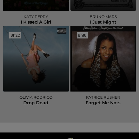
KATY PERRY
BRUNO MARS
I Kissed A Girl
I Just Might
8h22
8h22
8h18
8h18
OLIVIA RODRIGO
PATRICE RUSHEN
Drop Dead
Forget Me Nots