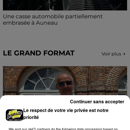
Une casse automobile partiellement
embrasée à Auneau
« chômage technique pour neuf personnes » après le
sinistre, qui a également fait un blessé.
LE GRAND FORMAT
Voir plus
Continuer sans accepter
Le respect de votre vie privée est notre
priorité
We and
our (447) partners
do the following data processing based on