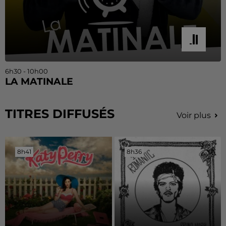
6h30 - 10h00
LA MATINALE
TITRES DIFFUSÉS
Voir plus
8h41
8h41
8h36
8h36