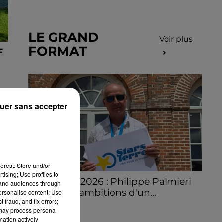
LE GRAND
Voir plus
FORMAT
F
uer sans accepter
erest: Store and/or
tising; Use profiles to
Stars'Terre 2026 : Philippe Palmieri
tand audiences through
dévoile les ambitions d'un...
personalise content; Use
 fraud, and fix errors;
À quelques semaines de la première
 may process personal
édition de Stars'Terre, organisée du 18 au 20
mation actively