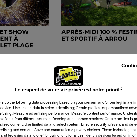
 ET SHOW
APRÈS-MIDI 100 % FESTI
ENT À
ET SPORTIF À ARROU
LET PLAGE
Contin
Le respect de votre vie privée est notre priorité
ers
do the following data processing based on your consent and/or our legitimate int
device; Use limited data to select advertising; Create profiles for personalised adver
vertising; Measure advertising performance; Measure content performance; Unders
ns of data from different sources; Develop and improve services; Create profiles to 
alised content; Use limited data to select content; Ensure security, prevent and detect
ertising and content; Save and communicate privacy choices. These technologies
and browsing data to offer following functionalities: Identify devices based on infor