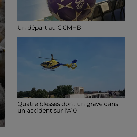
Un départ au C'CMHB
Le club chartrain a officialisé, vendredi 7
août, le départ de Guilherme Borges.
Quatre blessés dont un grave dans
un accident sur l'A10
Le choc a eu lieu dans la matinée, vendredi
7 août à hauteur de Sainville en direction
d'Orléans.