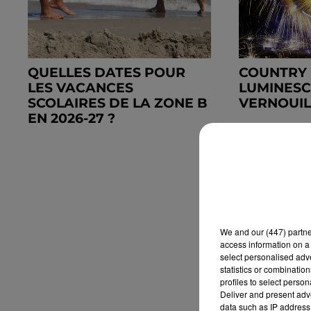
QUELLES DATES POUR
COUNTRY
LES VACANCES
LUMINESC
SCOLAIRES DE LA ZONE B
VERNOUIL
EN 2026-27 ?
We and
our (447) partn
access information on a 
select personalised ad
statistics or combinatio
profiles to select person
Deliver and present adv
data such as IP address 