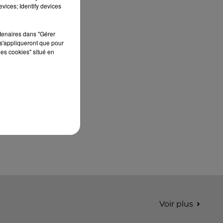
septembre 2026 au Château de Courtalain,
vices; Identify devices
Philippe Palmieri, président...
rtenaires dans "Gérer
s'appliqueront que pour
les cookies" situé en
Voir plus