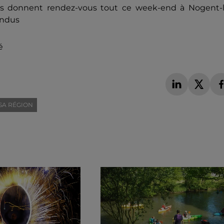
nts donnent rendez-vous tout ce week-end à Nogent-l
endus
é
SA RÉGION