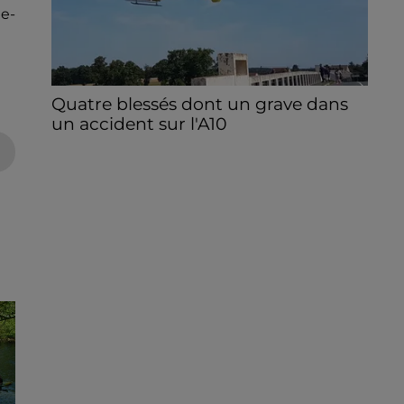
e-
Quatre blessés dont un grave dans
un accident sur l'A10
Le choc a eu lieu dans la matinée, vendredi
7 août à hauteur de Sainville en direction
d'Orléans.