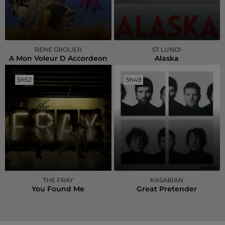
RENE GROLIER
ST LUNDI
A Mon Voleur D Accordeon
Alaska
5h52
5h52
5h49
5h49
THE FRAY
KASABIAN
You Found Me
Great Pretender