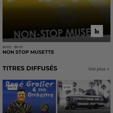
6h00 - 8h00
NON STOP MUSETTE
TITRES DIFFUSÉS
Voir plus
6h03
6h03
5h56
5h56