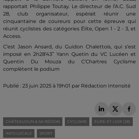
rapportait Philippe Toutay. Le directeur de l’A.C. Sud
28, club organisateur, espèrait réunir une
cinquantaine de coureurs pour cette épreuve qui
réunit cyclistes des catégories Élite, Open 1 - 2 - 3, et
Access.
C’est Jason Ansard, du Guidon Chalettois, qui s’est
imposé en 2h28’43” Yann Quetin du VC Lucéen et
Quentin Du Mouza du C'Chartres Cyclisme
complètent le podium
Publié : 23 juin 2025 à 19h01 par Rédaction Intensité
CHÂTEAUDUN & SA RÉGION
CYCLISME
EURE-ET-LOIR (28)
INFO LOCALE
SPORT