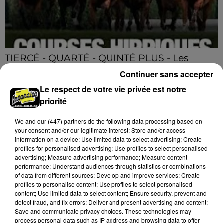
TIERCÉ - QUARTÉ - QUINTÉ PLUS - Les
Pronos de Nono
Continuer sans accepter
TIERCÉ - QUARTÉ - QUINTÉ PLUS - Les Pronos de
Le respect de votre vie privée est notre
Nono
priorité
A LA UNE
We and
our (447) partners
do the following data processing based on
Voir plus
your consent and/or our legitimate interest: Store and/or access
information on a device; Use limited data to select advertising; Create
profiles for personalised advertising; Use profiles to select personalised
advertising; Measure advertising performance; Measure content
performance; Understand audiences through statistics or combinations
of data from different sources; Develop and improve services; Create
profiles to personalise content; Use profiles to select personalised
content; Use limited data to select content; Ensure security, prevent and
detect fraud, and fix errors; Deliver and present advertising and content;
Save and communicate privacy choices. These technologies may
process personal data such as IP address and browsing data to offer