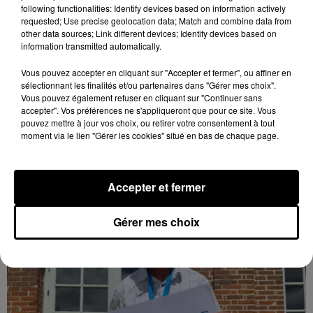
following functionalities: Identify devices based on information actively
requested; Use precise geolocation data; Match and combine data from
other data sources; Link different devices; Identify devices based on
information transmitted automatically.
Coupe de France : les basketteurs chartrains
Vous pouvez accepter en cliquant sur "Accepter et fermer", ou affiner en
connaissent la...
sélectionnant les finalités et/ou partenaires dans "Gérer mes choix".
Vous pouvez également refuser en cliquant sur "Continuer sans
Le C'CMBM affrontera un autre club de la région
accepter". Vos préférences ne s'appliqueront que pour ce site. Vous
Centre à l'occasion des 32es de finale de la Coupe de
pouvez mettre à jour vos choix, ou retirer votre consentement à tout
France.
moment via le lien "Gérer les cookies" situé en bas de chaque page.
LE GRAND FORMAT
Voir plus
Accepter et fermer
Gérer mes choix