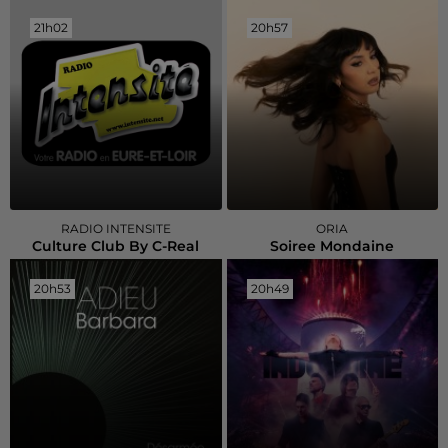
21h02
21h02
20h57
20h57
RADIO INTENSITE
ORIA
Culture Club By C-Real
Soiree Mondaine
20h53
20h53
20h49
20h49