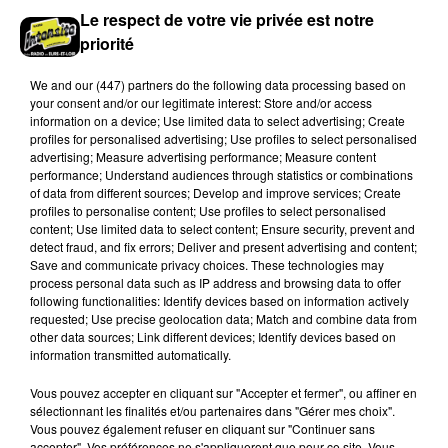
Le respect de votre vie privée est notre
priorité
We and
our (447) partners
do the following data processing based on
your consent and/or our legitimate interest: Store and/or access
information on a device; Use limited data to select advertising; Create
profiles for personalised advertising; Use profiles to select personalised
advertising; Measure advertising performance; Measure content
performance; Understand audiences through statistics or combinations
of data from different sources; Develop and improve services; Create
profiles to personalise content; Use profiles to select personalised
Coupe de France : les basketteurs chartrains
content; Use limited data to select content; Ensure security, prevent and
detect fraud, and fix errors; Deliver and present advertising and content;
connaissent la...
Save and communicate privacy choices. These technologies may
Le C'CMBM affrontera un autre club de la région
process personal data such as IP address and browsing data to offer
Centre à l'occasion des 32es de finale de la Coupe de
following functionalities: Identify devices based on information actively
requested; Use precise geolocation data; Match and combine data from
France.
other data sources; Link different devices; Identify devices based on
LE GRAND FORMAT
information transmitted automatically.
Voir plus
Vous pouvez accepter en cliquant sur "Accepter et fermer", ou affiner en
sélectionnant les finalités et/ou partenaires dans "Gérer mes choix".
Vous pouvez également refuser en cliquant sur "Continuer sans
accepter". Vos préférences ne s'appliqueront que pour ce site. Vous