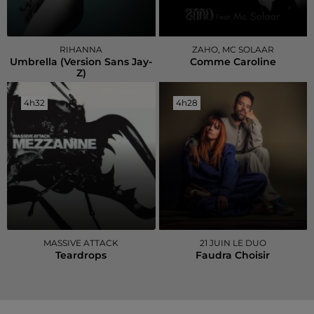
RIHANNA
ZAHO, MC SOLAAR
Umbrella (version Sans Jay-
Comme Caroline
Z)
4h32
4h32
4h28
4h28
MASSIVE ATTACK
21 JUIN LE DUO
Teardrops
Faudra Choisir