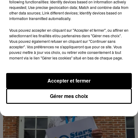
following functionalities: Identify devices based on information actively
requested; Use precise geolocation data; Match and combine data from
other data sources; Link different devices; Identify devices based on
information transmitted automatically.
Des tentatives de fraudes à Mainvilliers
Vous pouvez accepter en cliquant sur "Accepter et fermer", ou affiner en
sélectionnant les finalités et/ou partenaires dans "Gérer mes choix".
Des personnes malveillantes tentent de voler vos
Vous pouvez également refuser en cliquant sur "Continuer sans
informations personnelles.
accepter". Vos préférences ne s'appliqueront que pour ce site. Vous
pouvez mettre à jour vos choix, ou retirer votre consentement à tout
moment via le lien "Gérer les cookies" situé en bas de chaque page.
LE GRAND FORMAT
Voir plus
Accepter et fermer
Gérer mes choix