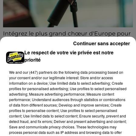
Intégrez le plus grand chœur d'Europe pour
un concert exceptionnel...
Continuer sans accepter
Vous pouvez donner de la voix en devenant choriste
Le respect de votre vie privée est notre
pour un concert à venir au Colisée.
priorité
A LA UNE
We and
our (447) partners
do the following data processing based on
Voir plus
your consent and/or our legitimate interest: Store and/or access
information on a device; Use limited data to select advertising; Create
profiles for personalised advertising; Use profiles to select personalised
advertising; Measure advertising performance; Measure content
performance; Understand audiences through statistics or combinations
of data from different sources; Develop and improve services; Create
profiles to personalise content; Use profiles to select personalised
content; Use limited data to select content; Ensure security, prevent and
detect fraud, and fix errors; Deliver and present advertising and content;
Save and communicate privacy choices. These technologies may
process personal data such as IP address and browsing data to offer