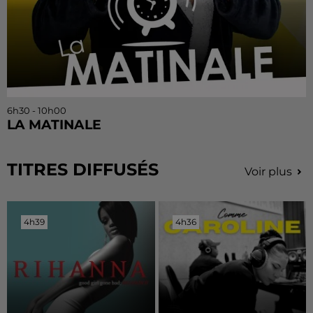
6h30 - 10h00
LA MATINALE
TITRES DIFFUSÉS
Voir plus
4h39
4h39
4h36
4h36