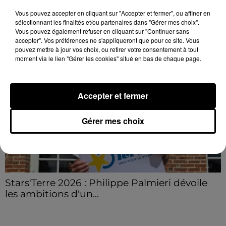
secteur de Fontaine-les-Côteaux, Montoire et Lunay.
Vous pouvez accepter en cliquant sur "Accepter et fermer", ou affiner en
sélectionnant les finalités et/ou partenaires dans "Gérer mes choix".
Grâce...
LE GRAND FORMAT
Voir plus
Vous pouvez également refuser en cliquant sur "Continuer sans
accepter". Vos préférences ne s'appliqueront que pour ce site. Vous
pouvez mettre à jour vos choix, ou retirer votre consentement à tout
moment via le lien "Gérer les cookies" situé en bas de chaque page.
Accepter et fermer
Gérer mes choix
Stars'Terre 2026 : Philippe Palmieri dévoile
les ambitions d'un...
À quelques semaines de la première édition de
Stars'Terre, organisée du 18 au 20 septembre 2026 au