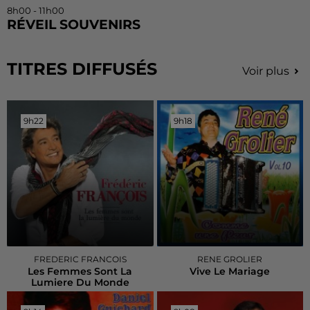
8h00 - 11h00
RÉVEIL SOUVENIRS
TITRES DIFFUSÉS
Voir plus
9h22
9h22
9h18
9h18
FREDERIC FRANCOIS
RENE GROLIER
Les Femmes Sont La
Vive Le Mariage
Lumiere Du Monde