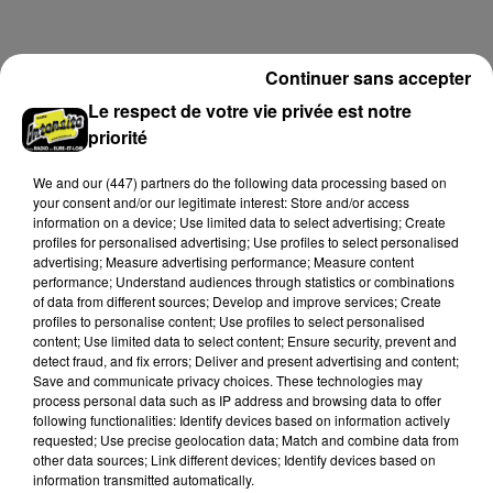
champs et de sous-bois ont été déclenchés dans le
secteur de Fontaine-les-Côteaux, Montoire et Lunay.
Grâce...
A LA UNE
Continuer sans accepter
Voir plus
Le respect de votre vie privée est notre
priorité
We and
our (447) partners
do the following data processing based on
your consent and/or our legitimate interest: Store and/or access
information on a device; Use limited data to select advertising; Create
profiles for personalised advertising; Use profiles to select personalised
advertising; Measure advertising performance; Measure content
performance; Understand audiences through statistics or combinations
of data from different sources; Develop and improve services; Create
profiles to personalise content; Use profiles to select personalised
content; Use limited data to select content; Ensure security, prevent and
detect fraud, and fix errors; Deliver and present advertising and content;
Save and communicate privacy choices. These technologies may
process personal data such as IP address and browsing data to offer
Loir-et-Cher : un pyromane interpellé grâce
following functionalities: Identify devices based on information actively
au sang-froid des...
requested; Use precise geolocation data; Match and combine data from
other data sources; Link different devices; Identify devices based on
Samedi 25 juillet, plus d'une dizaine de feux de
information transmitted automatically.
champs et de sous-bois ont été déclenchés dans le