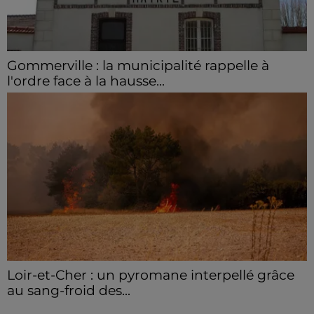
Gommerville : la municipalité rappelle à
l'ordre face à la hausse...
Incrustation de déchets, déjections sur les sites
symboliques et temps communal gaspillé : face à la
hausse des incivilités, la mairie de Gommerville
hausse...
Loir-et-Cher : un pyromane interpellé grâce
au sang-froid des...
Samedi 25 juillet, plus d'une dizaine de feux de