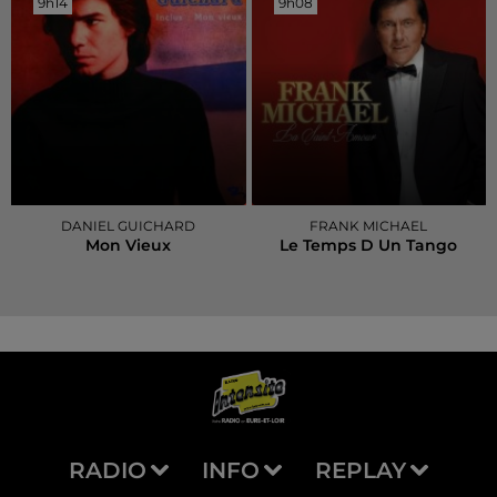
9h14
9h14
9h08
9h08
DANIEL GUICHARD
FRANK MICHAEL
Mon Vieux
Le Temps D Un Tango
RADIO
INFO
REPLAY