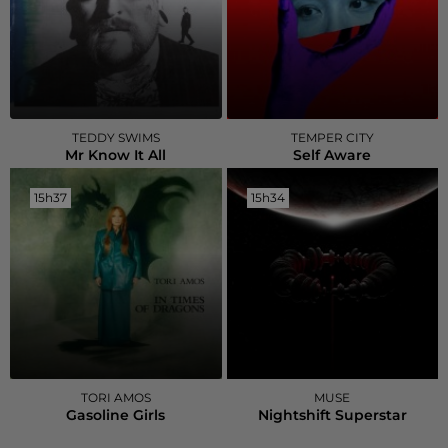
TEDDY SWIMS
TEMPER CITY
Mr Know It All
Self Aware
15h37
15h37
15h34
15h34
TORI AMOS
MUSE
Gasoline Girls
Nightshift Superstar