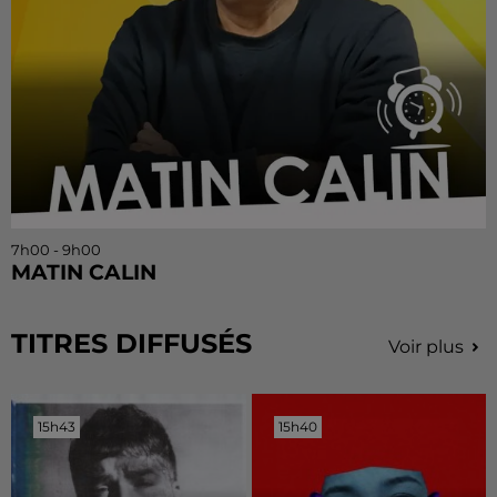
7h00 - 9h00
MATIN CALIN
TITRES DIFFUSÉS
Voir plus
15h43
15h43
15h40
15h40