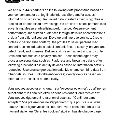
We and
our (447) partners
do the following data processing based on
your consent and/or our legitimate interest: Store and/or access
information on a device; Use limited data to select advertising; Create
profiles for personalised advertising; Use profiles to select personalised
advertising; Measure advertising performance; Measure content
Stars'Terre 2026 : Philippe Palmieri dévoile
performance; Understand audiences through statistics or combinations
les ambitions d'un...
of data from different sources; Develop and improve services; Create
profiles to personalise content; Use profiles to select personalised
À quelques semaines de la première édition de
content; Use limited data to select content; Ensure security, prevent and
Stars'Terre, organisée du 18 au 20 septembre 2026 au
detect fraud, and fix errors; Deliver and present advertising and content;
Château de Courtalain, Philippe Palmieri, président...
Save and communicate privacy choices. These technologies may
process personal data such as IP address and browsing data to offer
LES JEUX
following functionalities: Identify devices based on information actively
Voir plus
requested; Use precise geolocation data; Match and combine data from
other data sources; Link different devices; Identify devices based on
information transmitted automatically.
Vous pouvez accepter en cliquant sur "Accepter et fermer", ou affiner en
sélectionnant les finalités et/ou partenaires dans "Gérer mes choix".
Vous pouvez également refuser en cliquant sur "Continuer sans
accepter". Vos préférences ne s'appliqueront que pour ce site. Vous
pouvez mettre à jour vos choix, ou retirer votre consentement à tout
moment via le lien "Gérer les cookies" situé en bas de chaque page.