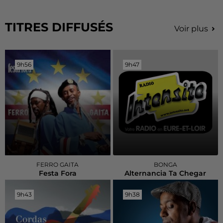
TITRES DIFFUSÉS
Voir plus
9h56
9h56
9h47
9h47
FERRO GAITA
BONGA
Festa Fora
Alternancia Ta Chegar
9h43
9h43
9h38
9h38