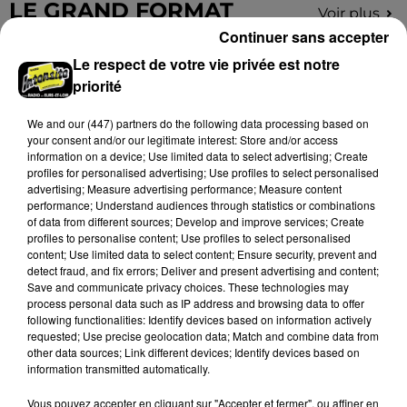
LE GRAND FORMAT
Voir plus
Continuer sans accepter
Le respect de votre vie privée est notre
priorité
We and
our (447) partners
do the following data processing based on
your consent and/or our legitimate interest: Store and/or access
information on a device; Use limited data to select advertising; Create
profiles for personalised advertising; Use profiles to select personalised
advertising; Measure advertising performance; Measure content
performance; Understand audiences through statistics or combinations
of data from different sources; Develop and improve services; Create
profiles to personalise content; Use profiles to select personalised
content; Use limited data to select content; Ensure security, prevent and
detect fraud, and fix errors; Deliver and present advertising and content;
Stars'Terre 2026 : Philippe Palmieri dévoile
Save and communicate privacy choices. These technologies may
process personal data such as IP address and browsing data to offer
les ambitions d'un...
following functionalities: Identify devices based on information actively
À quelques semaines de la première édition de
requested; Use precise geolocation data; Match and combine data from
Stars'Terre, organisée du 18 au 20 septembre 2026 au
other data sources; Link different devices; Identify devices based on
information transmitted automatically.
Château de Courtalain, Philippe Palmieri, président...
Vous pouvez accepter en cliquant sur "Accepter et fermer", ou affiner en