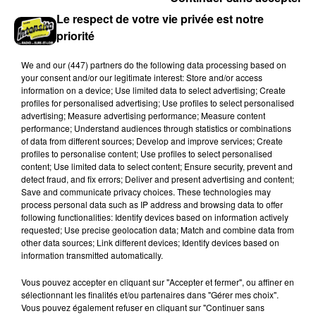
Le respect de votre vie privée est notre
priorité
We and
our (447) partners
do the following data processing based on
your consent and/or our legitimate interest: Store and/or access
information on a device; Use limited data to select advertising; Create
profiles for personalised advertising; Use profiles to select personalised
advertising; Measure advertising performance; Measure content
performance; Understand audiences through statistics or combinations
of data from different sources; Develop and improve services; Create
profiles to personalise content; Use profiles to select personalised
content; Use limited data to select content; Ensure security, prevent and
Loir-et-Cher : un pyromane interpellé grâce
detect fraud, and fix errors; Deliver and present advertising and content;
au sang-froid des...
Save and communicate privacy choices. These technologies may
Samedi 25 juillet, plus d'une dizaine de feux de
process personal data such as IP address and browsing data to offer
following functionalities: Identify devices based on information actively
champs et de sous-bois ont été déclenchés dans le
requested; Use precise geolocation data; Match and combine data from
secteur de Fontaine-les-Côteaux, Montoire et Lunay.
other data sources; Link different devices; Identify devices based on
Grâce...
information transmitted automatically.
LE GRAND FORMAT
Voir plus
Vous pouvez accepter en cliquant sur "Accepter et fermer", ou affiner en
sélectionnant les finalités et/ou partenaires dans "Gérer mes choix".
Vous pouvez également refuser en cliquant sur "Continuer sans