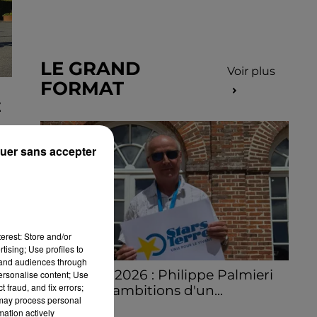
LE GRAND
Voir plus
FORMAT
E
uer sans accepter
erest: Store and/or
tising; Use profiles to
tand audiences through
Stars'Terre 2026 : Philippe Palmieri
personalise content; Use
 fraud, and fix errors;
dévoile les ambitions d'un...
 may process personal
À quelques semaines de la première
mation actively