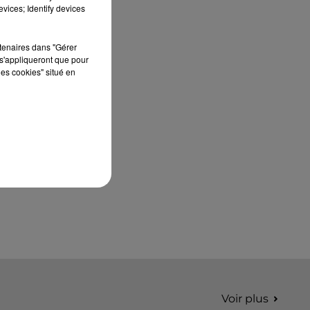
édition de Stars'Terre, organisée du 18 au 20
vices; Identify devices
septembre 2026 au Château de Courtalain,
Philippe Palmieri, président...
rtenaires dans "Gérer
s'appliqueront que pour
les cookies" situé en
Voir plus