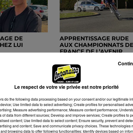
PAGE DE
APPRENTISSAGE RUDE
HEZ LUI
AUX CHAMPIONNATS D
FRANCE DE L’AVENIR
Contin
Le respect de votre vie privée est notre priorité
ers
do the following data processing based on your consent and/or our legitimate int
device; Use limited data to select advertising; Create profiles for personalised adver
vertising; Measure advertising performance; Measure content performance; Unders
ns of data from different sources; Develop and improve services; Create profiles to 
alised content; Use limited data to select content; Ensure security, prevent and detect
ertising and content; Save and communicate privacy choices. These technologies
and browsing data to offer following functionalities: Identify devices based on infor