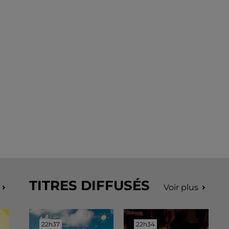
TITRES DIFFUSÉS
Voir plus
22h37
22h37
22h34
22h34