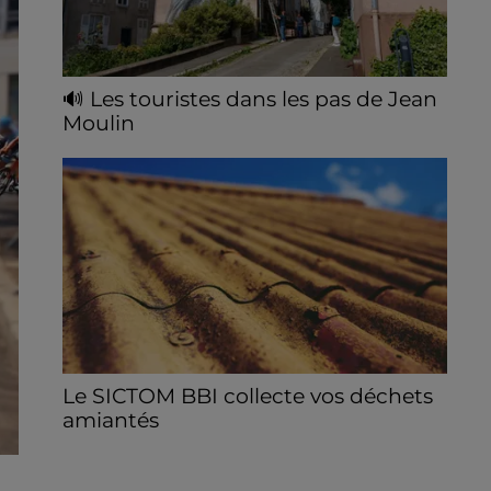
🔊 Les touristes dans les pas de Jean
Moulin
Le « tourisme de mémoire » s'invite dans
les sorties estivales de Chartres Tourisme.
Le SICTOM BBI collecte vos déchets
amiantés
La collecte se fait sous conditions et pour
un nombre limité de personnes, sur