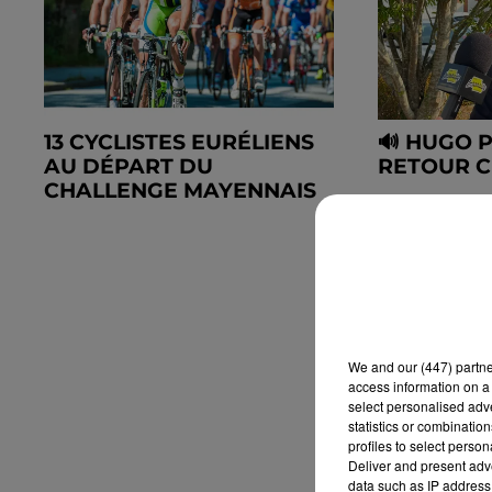
13 CYCLISTES EURÉLIENS
🔊 HUGO 
AU DÉPART DU
RETOUR C
CHALLENGE MAYENNAIS
We and
our (447) partn
access information on a 
select personalised ad
statistics or combinatio
profiles to select person
Deliver and present adv
data such as IP address 