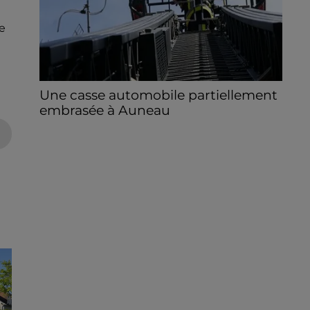
ue
Une casse automobile partiellement
embrasée à Auneau
« chômage technique pour neuf personnes
» après le sinistre, qui a également fait un
blessé.