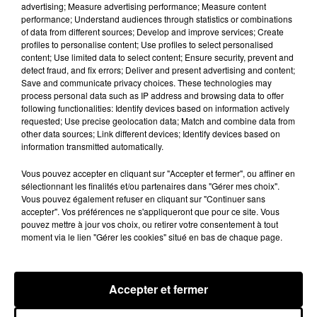
advertising; Measure advertising performance; Measure content
secours après avoir inhalé des fumées.
performance; Understand audiences through statistics or combinations
of data from different sources; Develop and improve services; Create
profiles to personalise content; Use profiles to select personalised
A LA UNE
Voir plus
content; Use limited data to select content; Ensure security, prevent and
detect fraud, and fix errors; Deliver and present advertising and content;
Save and communicate privacy choices. These technologies may
process personal data such as IP address and browsing data to offer
following functionalities: Identify devices based on information actively
requested; Use precise geolocation data; Match and combine data from
other data sources; Link different devices; Identify devices based on
information transmitted automatically.
Vous pouvez accepter en cliquant sur "Accepter et fermer", ou affiner en
sélectionnant les finalités et/ou partenaires dans "Gérer mes choix".
Vous pouvez également refuser en cliquant sur "Continuer sans
accepter". Vos préférences ne s'appliqueront que pour ce site. Vous
pouvez mettre à jour vos choix, ou retirer votre consentement à tout
moment via le lien "Gérer les cookies" situé en bas de chaque page.
Une casse automobile partiellement
embrasée à Auneau
Accepter et fermer
« chômage technique pour neuf personnes » après le