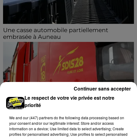
Une casse automobile partiellement
embrasée à Auneau
« chômage technique pour neuf personnes » après le
sinistre, qui a également fait un blessé.
Continuer sans accepter
Le respect de votre vie privée est notre
priorité
We and
our (447) partners
do the following data processing based on
Quinze hectares de chaume brûlés à
your consent and/or our legitimate interest: Store and/or access
Unverre
information on a device; Use limited data to select advertising; Create
profiles for personalised advertising; Use profiles to select personalised
Deux personnes ont été prises en charge par les