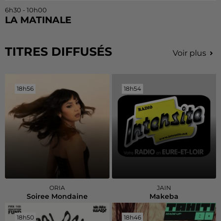
6h30 - 10h00
LA MATINALE
TITRES DIFFUSÉS
Voir plus
18h56
18h56
18h54
18h54
ORIA
JAIN
Soiree Mondaine
Makeba
18h50
18h50
18h46
18h46