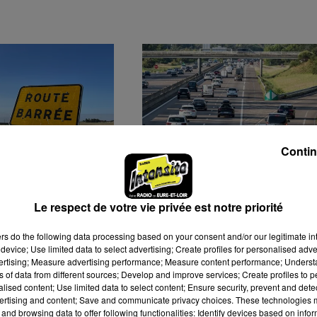
Contin
EN TRAVAUX
UNE CIRCULATION
Le respect de votre vie privée est notre priorité
OU ET VIEUVICQ
CHARGÉE POUR LES
RETOURS DE VACANCES
ers
do the following data processing based on your consent and/or our legitimate int
CE WEEK-END
device; Use limited data to select advertising; Create profiles for personalised adver
vertising; Measure advertising performance; Measure content performance; Unders
ns of data from different sources; Develop and improve services; Create profiles to 
alised content; Use limited data to select content; Ensure security, prevent and detect
ertising and content; Save and communicate privacy choices. These technologies
and browsing data to offer following functionalities: Identify devices based on infor