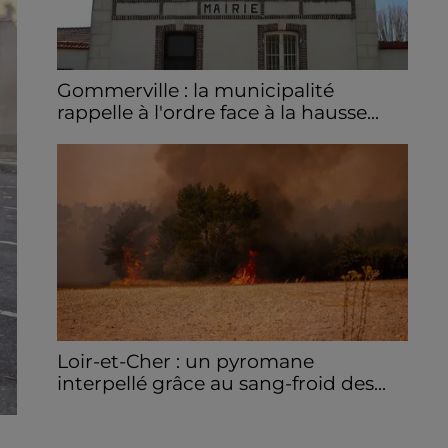
Gommerville : la municipalité
rappelle à l'ordre face à la hausse...
Incrustation de déchets, déjections sur les
sites symboliques et temps communal
gaspillé : face à la hausse des incivilités, la
mairie de Gommerville hausse...
Loir-et-Cher : un pyromane
interpellé grâce au sang-froid des...
Samedi 25 juillet, plus d'une dizaine de feux
de champs et de sous-bois ont été