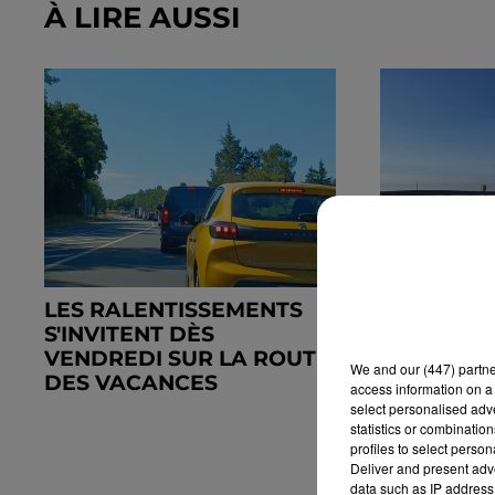
À LIRE AUSSI
LES RALENTISSEMENTS
LA D921 
S'INVITENT DÈS
ENTRE BR
VENDREDI SUR LA ROUTE
We and
our (447) partn
DES VACANCES
access information on a 
select personalised ad
statistics or combinatio
profiles to select person
Deliver and present adv
data such as IP address 