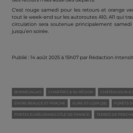
C'est rouge samedi pour les retours et orange ven
tout le week-end sur les autoroutes A10, A11 qui trav
circulation sera soutenue principalement samedi 
jusqu’en soirée.
Publié : 14 août 2025 à 15h07 par Rédaction Intensi
BONNEVALAIS
CHARTRES & SA RÉGION
CHÂTEAUDUN & 
ENTRE BEAUCE ET PERCHE
EURE-ET-LOIR (28)
FORÊTS D
PORTES EURÉLIENNES D'ÎLE DE FRANCE
TERRES DE PERCH