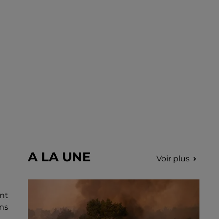
déclenchés dans le secteur de Fontaine-
les-Côteaux, Montoire et Lunay. Grâce...
A LA UNE
Voir plus
ent
ens