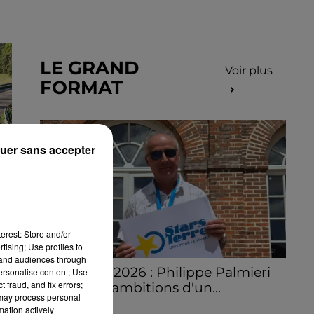
LE GRAND
Voir plus
FORMAT
uer sans accepter
erest: Store and/or
tising; Use profiles to
tand audiences through
Stars'Terre 2026 : Philippe Palmieri
personalise content; Use
 fraud, and fix errors;
dévoile les ambitions d'un...
 may process personal
À quelques semaines de la première
mation actively