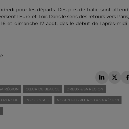
dredi pour les départs. Des pics de trafic sont atten
ersent l’Eure-et-Loir. Dans le sens des retours vers Paris,
16 et dimanche 17 août, dès le début de l’après-midi 
té
SA RÉGION
CŒUR DE BEAUCE
DREUX & SA RÉGION
U PERCHE
INFO LOCALE
NOGENT-LE-ROTROU & SA RÉGION
E