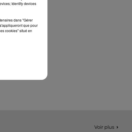
édition de Stars'Terre, organisée du 18 au 20
vices; Identify devices
septembre 2026 au Château de Courtalain,
Philippe Palmieri, président...
rtenaires dans "Gérer
s'appliqueront que pour
les cookies" situé en
Voir plus