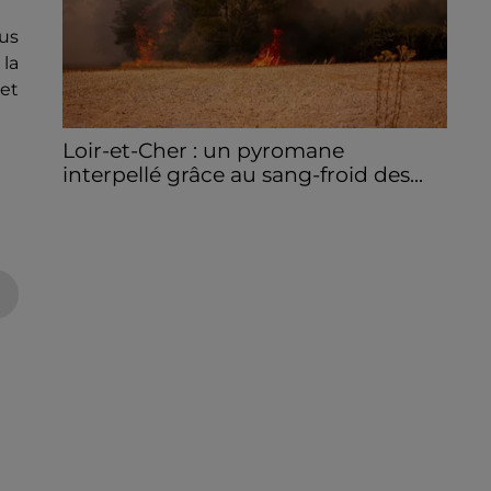
dus
 la
et
Loir-et-Cher : un pyromane
interpellé grâce au sang-froid des...
Samedi 25 juillet, plus d'une dizaine de feux
de champs et de sous-bois ont été
déclenchés dans le secteur de Fontaine-
les-Côteaux, Montoire et Lunay. Grâce...