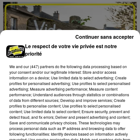
Continuer sans accepter
Le respect de votre vie privée est notre
priorité
We and
our (447) partners
do the following data processing based on
your consent and/or our legitimate interest: Store and/or access
information on a device; Use limited data to select advertising; Create
profiles for personalised advertising; Use profiles to select personalised
advertising; Measure advertising performance; Measure content
performance; Understand audiences through statistics or combinations
of data from different sources; Develop and improve services; Create
profiles to personalise content; Use profiles to select personalised
6 août 2026
content; Use limited data to select content; Ensure security, prevent and
LES ROCHES-L'ÉVÊQUE (41) - VIDE-
detect fraud, and fix errors; Deliver and present advertising and content;
GRENIERS DE LA BERNACHE
Save and communicate privacy choices. These technologies may
Dimanche 27 septembre, Les Roches-l'Évêque (Loir-
process personal data such as IP address and browsing data to offer
following functionalities: Identify devices based on information actively
et-Cher), ancien terrain de camping : Vide-greniers de
requested; Use precise geolocation data; Match and combine data from