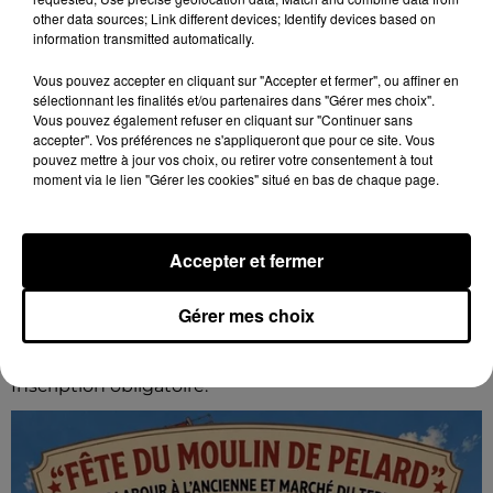
other data sources; Link different devices; Identify devices based on
information transmitted automatically.
Vous pouvez accepter en cliquant sur "Accepter et fermer", ou affiner en
sélectionnant les finalités et/ou partenaires dans "Gérer mes choix".
Vous pouvez également refuser en cliquant sur "Continuer sans
accepter". Vos préférences ne s'appliqueront que pour ce site. Vous
pouvez mettre à jour vos choix, ou retirer votre consentement à tout
moment via le lien "Gérer les cookies" situé en bas de chaque page.
Accepter et fermer
16h58
GOMMERVILLE - RANDONNÉE PÉDESTRE
Gérer mes choix
Dimanche 13 septembre à 8h30 à Gommerville :
Randonnée pédestre. Deux parcours au choix.
Inscription obligatoire.