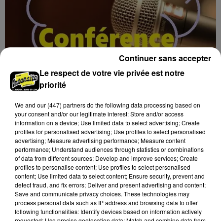
Continuer sans accepter
Le respect de votre vie privée est notre
priorité
17h02
We and
our (447) partners
do the following data processing based on
BLOIS (41) - CONFÉRENCE : « SOYEZ
your consent and/or our legitimate interest: Store and/or access
MAUDITS ! »
information on a device; Use limited data to select advertising; Create
profiles for personalised advertising; Use profiles to select personalised
Jeudi 4 février 2027 à 14h30 à l'auditorium Samuel
advertising; Measure advertising performance; Measure content
Paty, bibliothèque Abbé-Grégoire de Blois (Loir-et-
performance; Understand audiences through statistics or combinations
Cher) : « Soyez maudits ! » Les malédictions
of data from different sources; Develop and improve services; Create
profiles to personalise content; Use profiles to select personalised
déposées...
content; Use limited data to select content; Ensure security, prevent and
detect fraud, and fix errors; Deliver and present advertising and content;
Save and communicate privacy choices. These technologies may
process personal data such as IP address and browsing data to offer
following functionalities: Identify devices based on information actively
requested; Use precise geolocation data; Match and combine data from