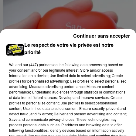
Continuer sans accepter
Le respect de votre vie privée est notre
priorité
We and
our (447) partners
do the following data processing based on
your consent and/or our legitimate interest: Store and/or access
information on a device; Use limited data to select advertising; Create
profiles for personalised advertising; Use profiles to select personalised
advertising; Measure advertising performance; Measure content
performance; Understand audiences through statistics or combinations
of data from different sources; Develop and improve services; Create
profiles to personalise content; Use profiles to select personalised
10h43
content; Use limited data to select content; Ensure security, prevent and
BEAUGENCY (45) - DON DU SANG
detect fraud, and fix errors; Deliver and present advertising and content;
Mercredi 2 septembre de 15h00 à 19h00 à la salle des
Save and communicate privacy choices. These technologies may
fêtes de Beaugency (Loiret) : Don du sang.
process personal data such as IP address and browsing data to offer
following functionalities: Identify devices based on information actively
requested; Use precise geolocation data; Match and combine data from