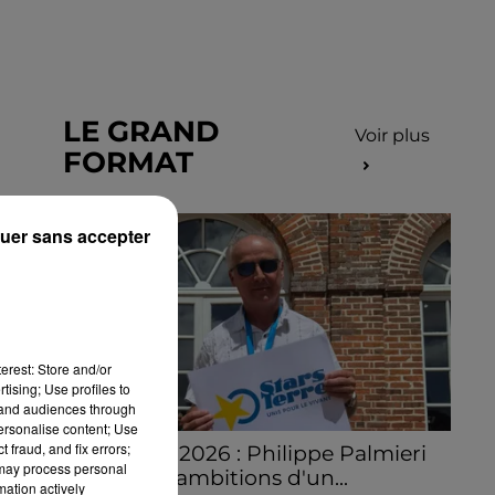
LE GRAND
Voir plus
FORMAT
uer sans accepter
erest: Store and/or
tising; Use profiles to
tand audiences through
personalise content; Use
 fraud, and fix errors;
Stars'Terre 2026 : Philippe Palmieri
 may process personal
dévoile les ambitions d'un...
mation actively