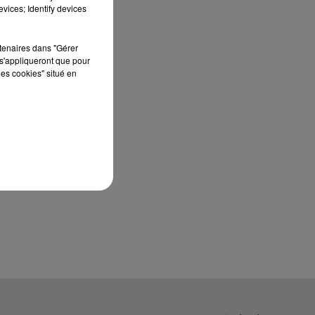
À quelques semaines de la première
vices; Identify devices
édition de Stars'Terre, organisée du 18 au 20
septembre 2026 au Château de Courtalain,
rtenaires dans "Gérer
Philippe Palmieri, président...
s'appliqueront que pour
les cookies" situé en