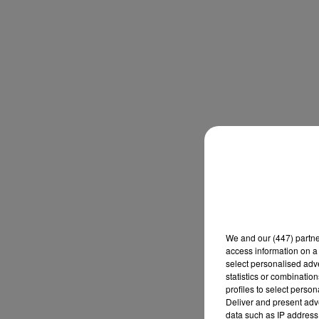
We and
our (447) partn
access information on a 
select personalised ad
statistics or combinatio
profiles to select person
Deliver and present adv
data such as IP address 