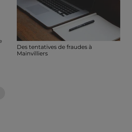
e
Des tentatives de fraudes à
Mainvilliers
Des personnes malveillantes tentent de
voler vos informations personnelles.