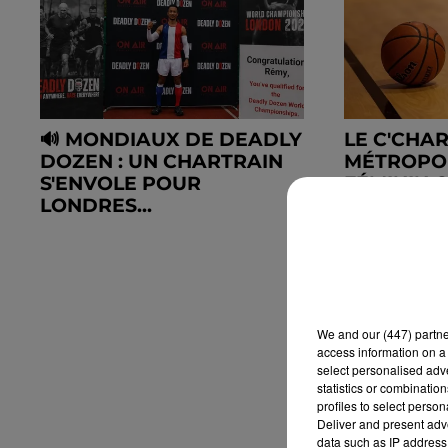
🔊 MONDIAUX DE DEADLY
LE C'CHA
DOZEN : UN CHARTRAIN
MÉTROPO
S'ENVOLE POUR
FÉMININ 
LONDRES...
CALENDRIE
We and
our (447) partn
access information on a 
select personalised ad
statistics or combinatio
profiles to select person
Deliver and present adv
data such as IP address 