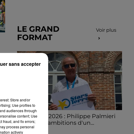
LE GRAND
Voir plus
FORMAT
S
uer sans accepter
erest: Store and/or
tising; Use profiles to
tand audiences through
Stars'Terre 2026 : Philippe Palmieri
personalise content; Use
 fraud, and fix errors;
dévoile les ambitions d'un...
 may process personal
À quelques semaines de la première
mation actively