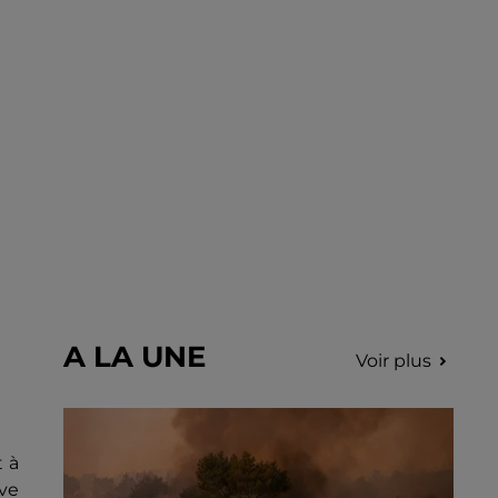
déclenchés dans le secteur de Fontaine-
les-Côteaux, Montoire et Lunay. Grâce...
A LA UNE
Voir plus
t à
ive