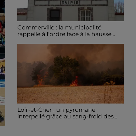
Gommerville : la municipalité
rappelle à l'ordre face à la hausse...
Incrustation de déchets, déjections sur les
sites symboliques et temps communal
gaspillé : face à la hausse des incivilités, la
mairie de Gommerville hausse...
Loir-et-Cher : un pyromane
interpellé grâce au sang-froid des...
Samedi 25 juillet, plus d'une dizaine de feux
de champs et de sous-bois ont été