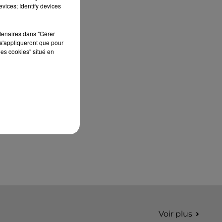
édition de Stars'Terre, organisée du 18 au 20
vices; Identify devices
septembre 2026 au Château de Courtalain,
Philippe Palmieri, président...
rtenaires dans "Gérer
s'appliqueront que pour
les cookies" situé en
Voir plus