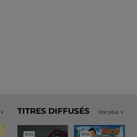
TITRES DIFFUSÉS
Voir plus
9h22
9h22
9h18
9h18