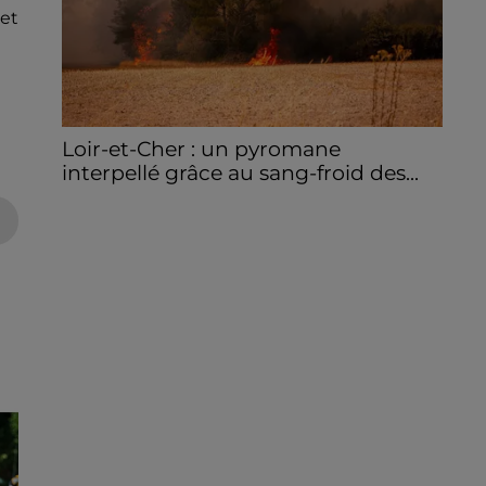
 et
Loir-et-Cher : un pyromane
interpellé grâce au sang-froid des...
Samedi 25 juillet, plus d'une dizaine de feux
de champs et de sous-bois ont été
déclenchés dans le secteur de Fontaine-
les-Côteaux, Montoire et Lunay. Grâce...