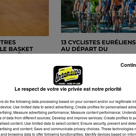
RTRES
13 CYCLISTES EURÉLIENS
LE BASKET
AU DÉPART DU
CONNAÎT SON
CHALLENGE MAYENNAI
R...
Contin
Le respect de votre vie privée est notre priorité
ers
do the following data processing based on your consent and/or our legitimate int
device; Use limited data to select advertising; Create profiles for personalised adver
vertising; Measure advertising performance; Measure content performance; Unders
ns of data from different sources; Develop and improve services; Create profiles to 
alised content; Use limited data to select content; Ensure security, prevent and detect
ertising and content; Save and communicate privacy choices. These technologies
and browsing data to offer following functionalities: Identify devices based on infor