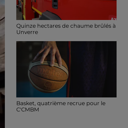
Quinze hectares de chaume brûlés à
Unverre
Deux personnes ont été prises en charge
par les secours après avoir inhalé des
fumées.
Basket, quatrième recrue pour le
C'CMBM
Le club chartrain annonce l'arrivée de
Jonathan Mkamba en provenance de Pau.