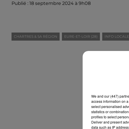
Publié : 18 septembre 2024 à 9h08
CHARTRES & SA RÉGION
EURE-ET-LOIR (28)
INFO LOCALE
We and
our (447) partn
access information on a 
select personalised ad
statistics or combinatio
profiles to select person
Deliver and present adv
data such as IP address 