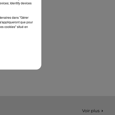
édition de Stars'Terre, organisée du 18 au 20
vices; Identify devices
septembre 2026 au Château de Courtalain,
Philippe Palmieri, président...
rtenaires dans "Gérer
s'appliqueront que pour
les cookies" situé en
Voir plus