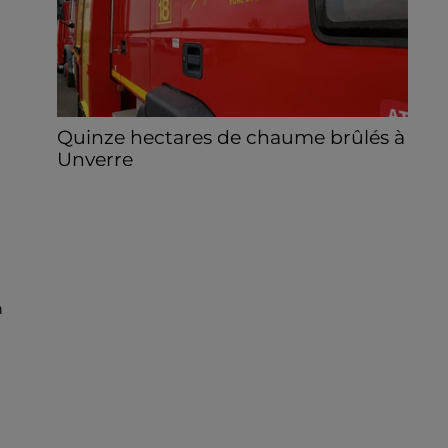
Quinze hectares de chaume brûlés à
Unverre
Deux personnes ont été prises en charge
par les secours après avoir inhalé des
fumées.
n