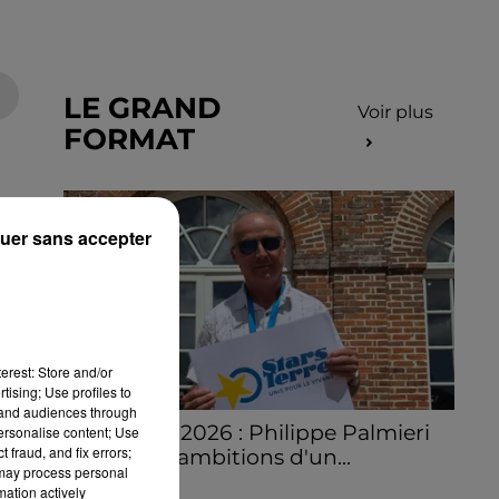
LE GRAND
Voir plus
FORMAT
uer sans accepter
erest: Store and/or
tising; Use profiles to
tand audiences through
Stars'Terre 2026 : Philippe Palmieri
personalise content; Use
 fraud, and fix errors;
dévoile les ambitions d'un...
 may process personal
À quelques semaines de la première
mation actively