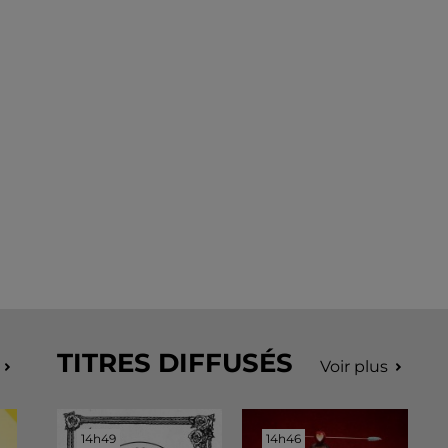
TITRES DIFFUSÉS
Voir plus
14h49
14h49
14h46
14h46