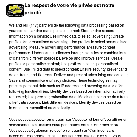
Le respect de votre vie privée est notre
priorité
We and
our (447) partners
do the following data processing based on
your consent and/or our legitimate interest: Store and/or access
information on a device; Use limited data to select advertising; Create
profiles for personalised advertising; Use profiles to select personalised
advertising; Measure advertising performance; Measure content
performance; Understand audiences through statistics or combinations
of data from different sources; Develop and improve services; Create
profiles to personalise content; Use profiles to select personalised
Quatre blessés dont un grave dans un
content; Use limited data to select content; Ensure security, prevent and
detect fraud, and fix errors; Deliver and present advertising and content;
accident sur l'A10
Save and communicate privacy choices. These technologies may
Le choc a eu lieu dans la matinée, vendredi 7 août à
process personal data such as IP address and browsing data to offer
hauteur de Sainville en direction d'Orléans.
following functionalities: Identify devices based on information actively
requested; Use precise geolocation data; Match and combine data from
other data sources; Link different devices; Identify devices based on
LE GRAND FORMAT
information transmitted automatically.
Voir plus
Vous pouvez accepter en cliquant sur "Accepter et fermer", ou affiner en
sélectionnant les finalités et/ou partenaires dans "Gérer mes choix".
Vous pouvez également refuser en cliquant sur "Continuer sans
accepter". Vos préférences ne s'appliqueront que pour ce site. Vous