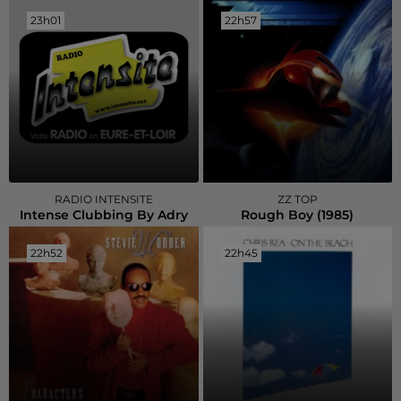
23h01
23h01
22h57
22h57
RADIO INTENSITE
ZZ TOP
Intense Clubbing By Adry
Rough Boy (1985)
22h52
22h52
22h45
22h45