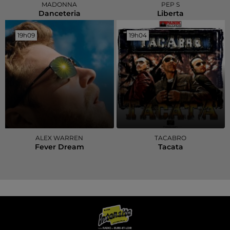
MADONNA
PEP S
Danceteria
Liberta
19h09
19h09
19h04
19h04
ALEX WARREN
TACABRO
Fever Dream
Tacata