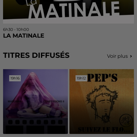
6h30 - 10h00
LA MATINALE
TITRES DIFFUSÉS
Voir plus
19h16
19h16
19h12
19h12