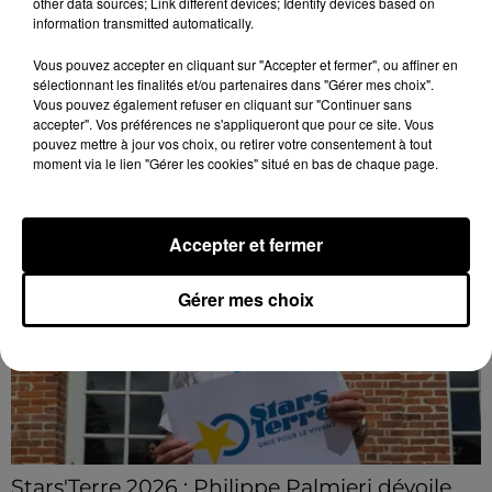
other data sources; Link different devices; Identify devices based on
Une casse automobile partiellement
information transmitted automatically.
embrasée à Auneau
« chômage technique pour neuf personnes » après le
Vous pouvez accepter en cliquant sur "Accepter et fermer", ou affiner en
sélectionnant les finalités et/ou partenaires dans "Gérer mes choix".
sinistre, qui a également fait un blessé.
Vous pouvez également refuser en cliquant sur "Continuer sans
accepter". Vos préférences ne s'appliqueront que pour ce site. Vous
pouvez mettre à jour vos choix, ou retirer votre consentement à tout
LE GRAND FORMAT
Voir plus
moment via le lien "Gérer les cookies" situé en bas de chaque page.
Accepter et fermer
Gérer mes choix
Stars'Terre 2026 : Philippe Palmieri dévoile