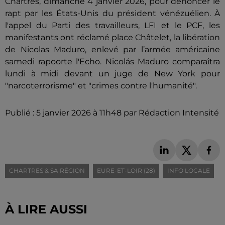
Chartres, dimanche 4 janvier 2026, pour dénoncer le
rapt par les États-Unis du président vénézuélien. À
l'appel du Parti des travailleurs, LFI et le PCF, les
manifestants ont réclamé place Châtelet, la libération
de Nicolas Maduro, enlevé par l’armée américaine
samedi rapoorte l'Echo. Nicolás Maduro comparaîtra
lundi à midi devant un juge de New York pour
"narcoterrorisme" et "crimes contre l'humanité".
Publié : 5 janvier 2026 à 11h48 par Rédaction Intensité
CHARTRES & SA RÉGION
EURE-ET-LOIR (28)
INFO LOCALE
À LIRE AUSSI