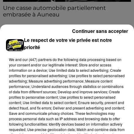
Une casse automobile partiellement
embrasée à Auneau
« chômage technique pour neuf personnes » après le
sinistre, qui a également fait un blessé.
Continuer sans accepter
Le respect de votre vie privée est notre
A LA UNE
priorité
Voir plus
We and
our (447) partners
do the following data processing based on
your consent and/or our legitimate interest: Store and/or access
information on a device; Use limited data to select advertising; Create
profiles for personalised advertising; Use profiles to select personalised
advertising; Measure advertising performance; Measure content
performance; Understand audiences through statistics or combinations
of data from different sources; Develop and improve services; Create
profiles to personalise content; Use profiles to select personalised
content; Use limited data to select content; Ensure security, prevent and
detect fraud, and fix errors; Deliver and present advertising and content;
Save and communicate privacy choices. These technologies may
process personal data such as IP address and browsing data to offer
following functionalities: Identify devices based on information actively
requested; Use precise geolocation data; Match and combine data from