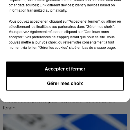
other data sources; Link different devices; Identify devices based on
information transmitted automatically.
Vous pouvez accepter en cliquant sur "Accepter et fermer", ou affiner en
sélectionnant les finalités et/ou partenaires dans "Gérer mes choix".
Vous pouvez également refuser en cliquant sur "Continuer sans
accepter". Vos préférences ne s'appliqueront que pour ce site. Vous
pouvez mettre à jour vos choix, ou retirer votre consentement à tout
moment via le lien "Gérer les cookies" situé en bas de chaque page.
Accepter et fermer
8 août 2026
CHARTRES - VENTE AUX ENCHÈRES :
AUTOMATES, MUSIQUE MÉCANIQUE,...
Gérer mes choix
Dimanche 6 décembre à 14h00 à la Galerie de
Chartres : vente aux enchères. Automates, musique
mécanique, phonographes, machines à sous, art
forain.