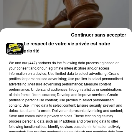
Continuer sans accepter
Le respect de votre vie privée est notre
priorité
We and
our (447) partners
do the following data processing based on
your consent and/or our legitimate interest: Store and/or access
8 août 2026
LE COUDRAY - VENTE AUX ENCHÈRES :
information on a device; Use limited data to select advertising; Create
profiles for personalised advertising; Use profiles to select personalised
TSF, TÉLÉPHONES
advertising; Measure advertising performance; Measure content
Mardi 15 décembre à 10h00 à l'espace des ventes du
performance; Understand audiences through statistics or combinations
Coudray : vente aux enchères. TSF. Téléphones.
of data from different sources; Develop and improve services; Create
profiles to personalise content; Use profiles to select personalised
content; Use limited data to select content; Ensure security, prevent and
detect fraud, and fix errors; Deliver and present advertising and content;
Save and communicate privacy choices. These technologies may
process personal data such as IP address and browsing data to offer
following functionalities: Identify devices based on information actively
requested; Use precise geolocation data; Match and combine data from