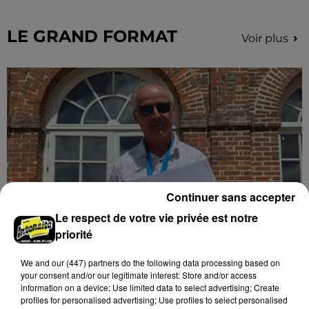
France.
LE GRAND FORMAT
Voir plus
Continuer sans accepter
Le respect de votre vie privée est notre
priorité
Stars'Terre 2026 : Philippe Palmieri dévoile
les ambitions d'un...
We and
our (447) partners
do the following data processing based on
your consent and/or our legitimate interest: Store and/or access
À quelques semaines de la première édition de
information on a device; Use limited data to select advertising; Create
Stars'Terre, organisée du 18 au 20 septembre 2026 au
profiles for personalised advertising; Use profiles to select personalised