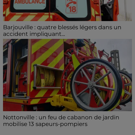
Barjouville : quatre blessés légers dans un
accident impliquant...
La circulation a été fortement perturbée ce samedi
après-midi sur la D910 à hauteur de Barjouville à la
suite d'une collision entre trois véhicules. Quatre...
Nottonville : un feu de cabanon de jardin
mobilise 13 sapeurs-pompiers
Un incendie s'est déclaré en début d'après-midi 8