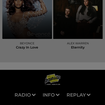
BEYONCE
ALEX WARREN
Crazy In Love
Eternity
RADIO
INFO
REPLAY