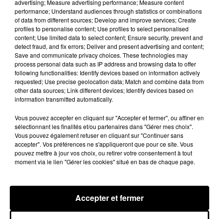
Château de Courtalain, Philippe Palmieri, président...
advertising; Measure advertising performance; Measure content
performance; Understand audiences through statistics or combinations
LES JEUX
of data from different sources; Develop and improve services; Create
Voir plus
profiles to personalise content; Use profiles to select personalised
content; Use limited data to select content; Ensure security, prevent and
detect fraud, and fix errors; Deliver and present advertising and content;
Save and communicate privacy choices. These technologies may
process personal data such as IP address and browsing data to offer
following functionalities: Identify devices based on information actively
requested; Use precise geolocation data; Match and combine data from
other data sources; Link different devices; Identify devices based on
information transmitted automatically.
Vous pouvez accepter en cliquant sur "Accepter et fermer", ou affiner en
sélectionnant les finalités et/ou partenaires dans "Gérer mes choix".
Vous pouvez également refuser en cliquant sur "Continuer sans
accepter". Vos préférences ne s'appliqueront que pour ce site. Vous
pouvez mettre à jour vos choix, ou retirer votre consentement à tout
moment via le lien "Gérer les cookies" situé en bas de chaque page.
Accepter et fermer
LES VACANCES PASSENT VITE... LES