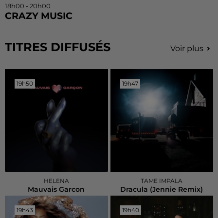
18h00 - 20h00
CRAZY MUSIC
TITRES DIFFUSÉS
Voir plus
19h50
19h50
19h47
19h47
HELENA
TAME IMPALA
Mauvais Garcon
Dracula (jennie Remix)
19h43
19h43
19h40
19h40