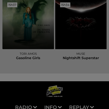
15h37
15h37
15h34
15h34
TORI AMOS
MUSE
Gasoline Girls
Nightshift Superstar
RADIO
INFO
REPLAY