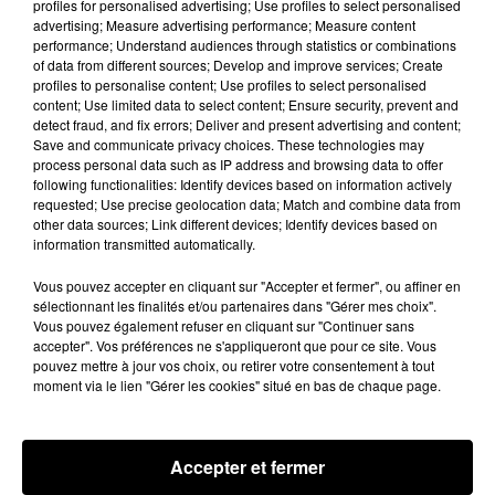
profiles for personalised advertising; Use profiles to select personalised
Stars'Terre, organisée du 18 au 20 septembre 2026 au
advertising; Measure advertising performance; Measure content
Château de Courtalain, Philippe Palmieri, président...
performance; Understand audiences through statistics or combinations
of data from different sources; Develop and improve services; Create
LES JEUX
profiles to personalise content; Use profiles to select personalised
Voir plus
content; Use limited data to select content; Ensure security, prevent and
detect fraud, and fix errors; Deliver and present advertising and content;
Save and communicate privacy choices. These technologies may
process personal data such as IP address and browsing data to offer
following functionalities: Identify devices based on information actively
requested; Use precise geolocation data; Match and combine data from
other data sources; Link different devices; Identify devices based on
information transmitted automatically.
Vous pouvez accepter en cliquant sur "Accepter et fermer", ou affiner en
sélectionnant les finalités et/ou partenaires dans "Gérer mes choix".
Vous pouvez également refuser en cliquant sur "Continuer sans
accepter". Vos préférences ne s'appliqueront que pour ce site. Vous
pouvez mettre à jour vos choix, ou retirer votre consentement à tout
moment via le lien "Gérer les cookies" situé en bas de chaque page.
Accepter et fermer