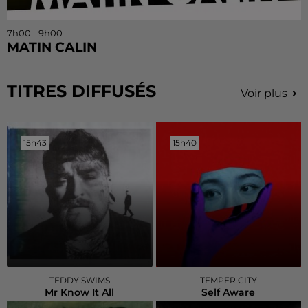
7h00 - 9h00
MATIN CALIN
TITRES DIFFUSÉS
Voir plus
15h43
15h43
15h40
15h40
TEDDY SWIMS
TEMPER CITY
Mr Know It All
Self Aware