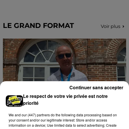
Le C'CMBM affrontera un autre club de la région
Centre à l'occasion des 32es de finale de la Coupe de
France.
LE GRAND FORMAT
Voir plus
Continuer sans accepter
Le respect de votre vie privée est notre
priorité
Stars'Terre 2026 : Philippe Palmieri dévoile
We and
our (447) partners
do the following data processing based on
les ambitions d'un...
your consent and/or our legitimate interest: Store and/or access
information on a device; Use limited data to select advertising; Create
À quelques semaines de la première édition de