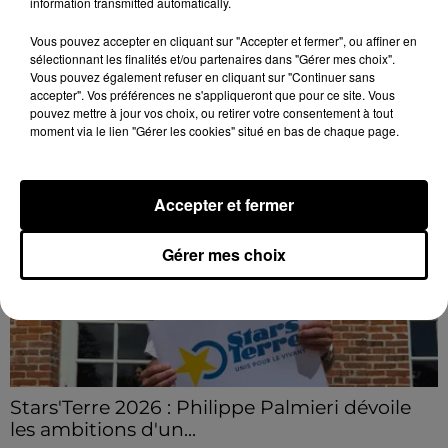
information transmitted automatically.
Le C'CMBM affrontera un autre club de la région
Vous pouvez accepter en cliquant sur "Accepter et fermer", ou affiner en
Centre à l'occasion des 32es de finale de la Coupe de
sélectionnant les finalités et/ou partenaires dans "Gérer mes choix".
France.
Vous pouvez également refuser en cliquant sur "Continuer sans
accepter". Vos préférences ne s'appliqueront que pour ce site. Vous
LE GRAND FORMAT
Voir plus
pouvez mettre à jour vos choix, ou retirer votre consentement à tout
moment via le lien "Gérer les cookies" situé en bas de chaque page.
Accepter et fermer
Gérer mes choix
Stars'Terre 2026 : Philippe Palmieri dévoile
les ambitions d'un...