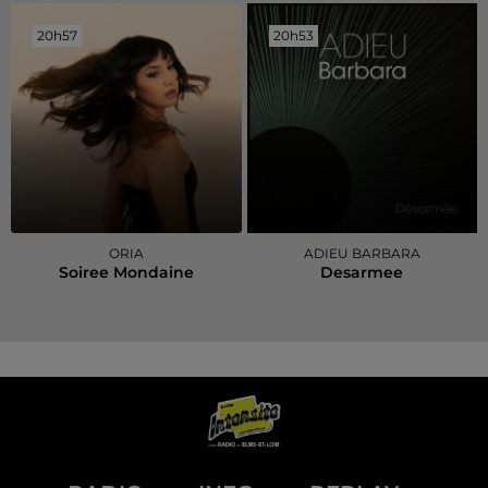
20h57
20h57
20h53
20h53
ORIA
ADIEU BARBARA
Soiree Mondaine
Desarmee