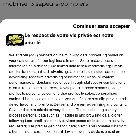
mobilise 13 sapeurs-pompiers
Un incendie s'est déclaré en début d'après-midi 8
août dans le jardin d'une habitation à Nottonville.
Continuer sans accepter
L'intervention rapide des secours a permis
d'éteindre...
A LA UNE
Le respect de votre vie privée est notre
Voir plus
priorité
We and
our (447) partners
do the following data processing based on
your consent and/or our legitimate interest: Store and/or access
information on a device; Use limited data to select advertising; Create
profiles for personalised advertising; Use profiles to select personalised
advertising; Measure advertising performance; Measure content
performance; Understand audiences through statistics or combinations
of data from different sources; Develop and improve services; Create
profiles to personalise content; Use profiles to select personalised
content; Use limited data to select content; Ensure security, prevent and
detect fraud, and fix errors; Deliver and present advertising and content;
Save and communicate privacy choices. These technologies may
process personal data such as IP address and browsing data to offer
following functionalities: Identify devices based on information actively
requested; Use precise geolocation data; Match and combine data from
Coupe de France : les basketteurs chartrains
other data sources; Link different devices; Identify devices based on
connaissent la...