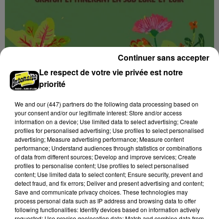
Continuer sans accepter
Le respect de votre vie privée est notre
5 août 2026
CHÂTEAUDUN - FESTIVAL ALIMENTERRE :
priorité
UNE PAUSE GOURMANDE AUX SAVEURS...
Jeudi 29 octobre et 19 novembre de 9h00 à 13h00,
We and
our (447) partners
do the following data processing based on
your consent and/or our legitimate interest: Store and/or access
sur la marché de la place du 18 octobre : Une pause
information on a device; Use limited data to select advertising; Create
gourmande aux saveurs de Beauce ! Festival
profiles for personalised advertising; Use profiles to select personalised
AlimenTerre.
advertising; Measure advertising performance; Measure content
performance; Understand audiences through statistics or combinations
of data from different sources; Develop and improve services; Create
profiles to personalise content; Use profiles to select personalised
content; Use limited data to select content; Ensure security, prevent and
detect fraud, and fix errors; Deliver and present advertising and content;
Save and communicate privacy choices. These technologies may
process personal data such as IP address and browsing data to offer
following functionalities: Identify devices based on information actively
requested; Use precise geolocation data; Match and combine data from