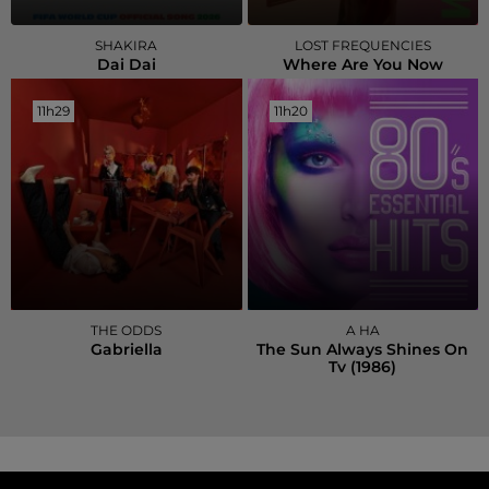
SHAKIRA
LOST FREQUENCIES
Dai Dai
Where Are You Now
11h29
11h29
11h20
11h20
THE ODDS
A HA
Gabriella
The Sun Always Shines On
Tv (1986)