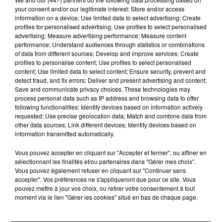
your consent and/or our legitimate interest: Store and/or access
Stars'Terre 2026 : Philippe Palmieri dévoile
information on a device; Use limited data to select advertising; Create
les ambitions d'un...
profiles for personalised advertising; Use profiles to select personalised
advertising; Measure advertising performance; Measure content
À quelques semaines de la première édition de
performance; Understand audiences through statistics or combinations
Stars'Terre, organisée du 18 au 20 septembre 2026 au
of data from different sources; Develop and improve services; Create
Château de Courtalain, Philippe Palmieri, président...
profiles to personalise content; Use profiles to select personalised
content; Use limited data to select content; Ensure security, prevent and
LES JEUX
detect fraud, and fix errors; Deliver and present advertising and content;
Voir plus
Save and communicate privacy choices. These technologies may
process personal data such as IP address and browsing data to offer
following functionalities: Identify devices based on information actively
requested; Use precise geolocation data; Match and combine data from
other data sources; Link different devices; Identify devices based on
information transmitted automatically.
Vous pouvez accepter en cliquant sur "Accepter et fermer", ou affiner en
sélectionnant les finalités et/ou partenaires dans "Gérer mes choix".
Vous pouvez également refuser en cliquant sur "Continuer sans
accepter". Vos préférences ne s'appliqueront que pour ce site. Vous
pouvez mettre à jour vos choix, ou retirer votre consentement à tout
moment via le lien "Gérer les cookies" situé en bas de chaque page.