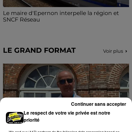
Le maire d'Epernon interpelle la région et
SNCF Réseau
Loïc Bour a fait remonter le ras-le-bol des usagers de
la ligne TER Paris-Chartres et demande une vigilance
particulière et un meilleur accompagnement.
LE GRAND FORMAT
Voir plus
Continuer sans accepter
Le respect de votre vie privée est notre
priorité
We and
our (447) partners
do the following data processing based on