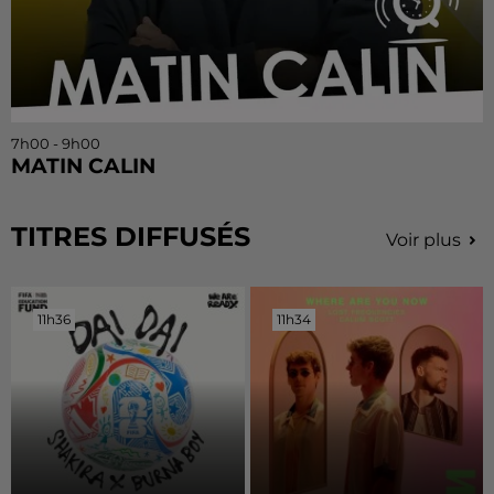
7h00 - 9h00
MATIN CALIN
TITRES DIFFUSÉS
Voir plus
11h36
11h36
11h34
11h34