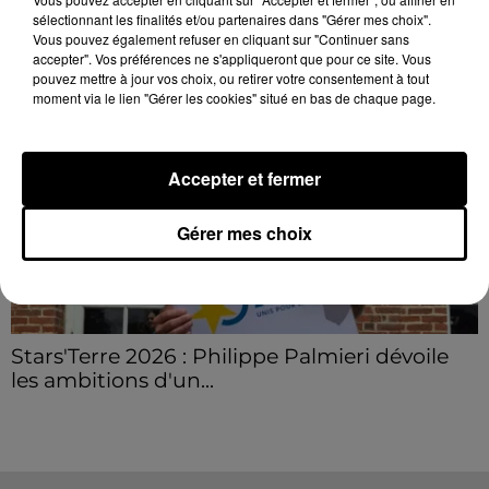
Grâce...
LE GRAND FORMAT
sélectionnant les finalités et/ou partenaires dans "Gérer mes choix".
Voir plus
Vous pouvez également refuser en cliquant sur "Continuer sans
accepter". Vos préférences ne s'appliqueront que pour ce site. Vous
pouvez mettre à jour vos choix, ou retirer votre consentement à tout
moment via le lien "Gérer les cookies" situé en bas de chaque page.
Accepter et fermer
Gérer mes choix
Stars'Terre 2026 : Philippe Palmieri dévoile
les ambitions d'un...
À quelques semaines de la première édition de
Stars'Terre, organisée du 18 au 20 septembre 2026 au
Château de Courtalain, Philippe Palmieri, président...