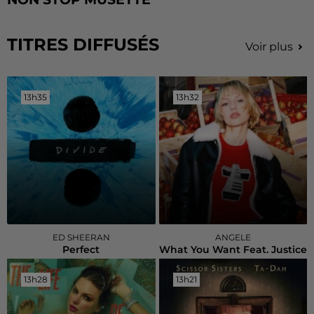
TITRES DIFFUSÉS
Voir plus
13h35
13h35
13h32
13h32
ED SHEERAN
ANGELE
Perfect
What You Want Feat. Justice
13h28
13h28
13h21
13h21