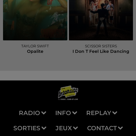
TAYLOR SWIFT
SCISSOR SISTERS
Opalite
I Don T Feel Like Dancing
RADIO
INFO
REPLAY
SORTIES
JEUX
CONTACT