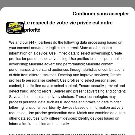
secteur de Fontaine-les-Côteaux, Montoire et Lunay.
Grâce...
A LA UNE
Voir plus
Continuer sans accepter
Le respect de votre vie privée est notre
priorité
We and
our (447) partners
do the following data processing based on
your consent and/or our legitimate interest: Store and/or access
information on a device; Use limited data to select advertising; Create
profiles for personalised advertising; Use profiles to select personalised
advertising; Measure advertising performance; Measure content
performance; Understand audiences through statistics or combinations
of data from different sources; Develop and improve services; Create
profiles to personalise content; Use profiles to select personalised
content; Use limited data to select content; Ensure security, prevent and
detect fraud, and fix errors; Deliver and present advertising and content;
Save and communicate privacy choices. These technologies may
process personal data such as IP address and browsing data to offer
Loir-et-Cher : un pyromane interpellé grâce
following functionalities: Identify devices based on information actively
au sang-froid des...
requested; Use precise geolocation data; Match and combine data from
Samedi 25 juillet, plus d'une dizaine de feux de
other data sources; Link different devices; Identify devices based on
information transmitted automatically.
champs et de sous-bois ont été déclenchés dans le
secteur de Fontaine-les-Côteaux, Montoire et Lunay.
Vous pouvez accepter en cliquant sur "Accepter et fermer", ou affiner en