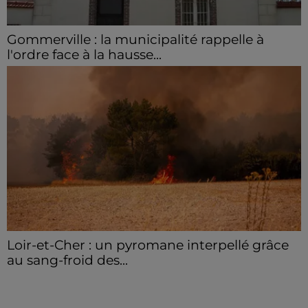
Gommerville : la municipalité rappelle à
l'ordre face à la hausse...
Incrustation de déchets, déjections sur les sites
symboliques et temps communal gaspillé : face à la
hausse des incivilités, la mairie de Gommerville
hausse...
Loir-et-Cher : un pyromane interpellé grâce
au sang-froid des...
Samedi 25 juillet, plus d'une dizaine de feux de
champs et de sous-bois ont été déclenchés dans le