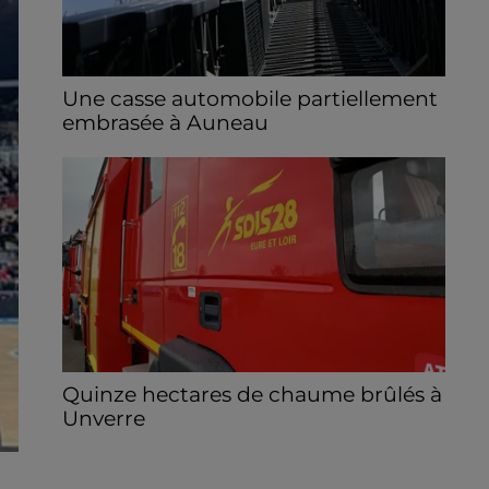
Une casse automobile partiellement
embrasée à Auneau
« chômage technique pour neuf personnes
» après le sinistre, qui a également fait un
blessé.
Quinze hectares de chaume brûlés à
Unverre
Deux personnes ont été prises en charge
par les secours après avoir inhalé des