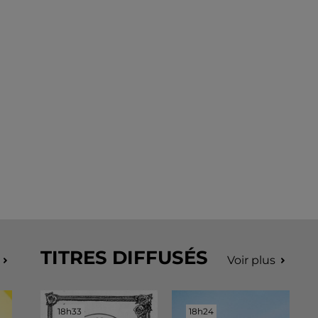
TITRES DIFFUSÉS
Voir plus
18h33
18h33
18h24
18h24