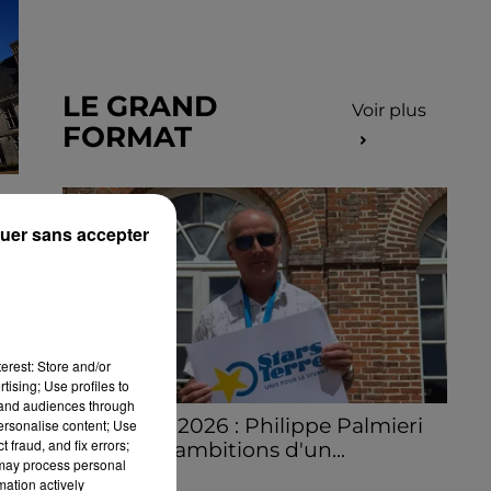
LE GRAND
Voir plus
FORMAT
uer sans accepter
erest: Store and/or
tising; Use profiles to
tand audiences through
Stars'Terre 2026 : Philippe Palmieri
personalise content; Use
 fraud, and fix errors;
dévoile les ambitions d'un...
 may process personal
À quelques semaines de la première
mation actively