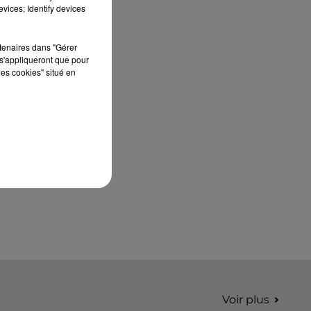
édition de Stars'Terre, organisée du 18 au 20
vices; Identify devices
septembre 2026 au Château de Courtalain,
Philippe Palmieri, président...
rtenaires dans "Gérer
s'appliqueront que pour
les cookies" situé en
Voir plus