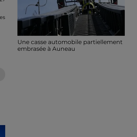
es
Une casse automobile partiellement
embrasée à Auneau
« chômage technique pour neuf personnes
» après le sinistre, qui a également fait un
blessé.