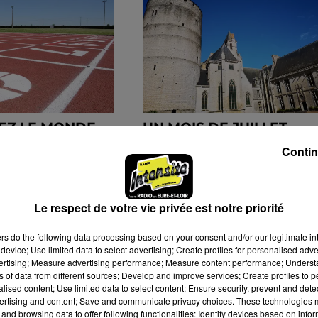
EZ LE MONDE
UN MOIS DE JUILLET
IF À CHARTRES
PROLIFIQUE POUR LE
Contin
6 SEPTEMBRE
GRAND CHÂTEAUDUN
TOURISME
Le respect de votre vie privée est notre priorité
ers
do the following data processing based on your consent and/or our legitimate int
device; Use limited data to select advertising; Create profiles for personalised adver
vertising; Measure advertising performance; Measure content performance; Unders
ns of data from different sources; Develop and improve services; Create profiles to 
alised content; Use limited data to select content; Ensure security, prevent and detect
ertising and content; Save and communicate privacy choices. These technologies
and browsing data to offer following functionalities: Identify devices based on infor