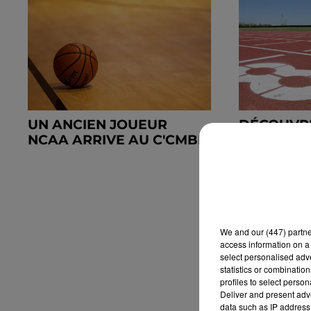
UN ANCIEN JOUEUR
DÉCOUVR
NCAA ARRIVE AU C'CMBM
ASSOCIAT
LES 5 ET 
2026
We and
our (447) partn
access information on a 
select personalised ad
statistics or combinatio
profiles to select person
Deliver and present adv
data such as IP address 