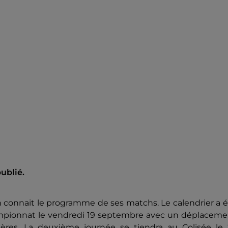
ublié.
n connait le programme de ses matchs. Le calendrier a 
hampionnat le vendredi 19 septembre avec un déplaceme
ugères. La deuxième journée se tiendra au Colisée le 