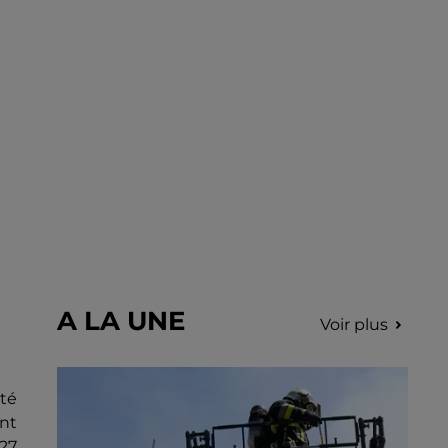
fumées.
A LA UNE
Voir plus
été
nt
27