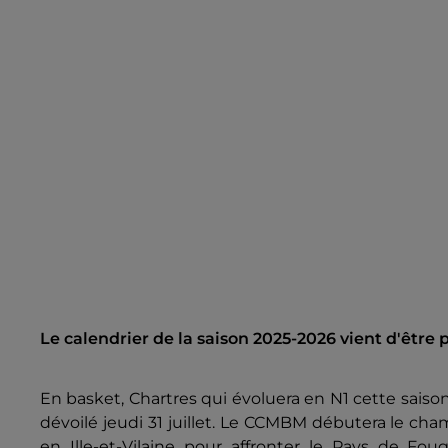
Le calendrier de la saison 2025-2026 vient d'être p
En basket, Chartres qui évoluera en N1 cette saiso
dévoilé jeudi 31 juillet. Le CCMBM débutera le c
en Ille-et-Vilaine pour affronter le Pays de Fo