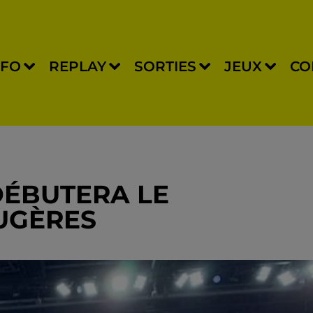
NFO
REPLAY
SORTIES
JEUX
CO
DÉBUTERA LE
UGÈRES