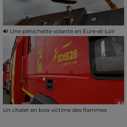
🔊 Une pénichette volante en Eure-et-Loir
Les riverains de la Bourdinière Saint Loup ont pu
observer un drôle d'oiseau, jeudi 06 août, en milieu
de matinée. Une pénichette non pas sur l'eau mais
dans...
Un chalet en bois victime des flammes
Le feu s'est déclaré dans la nuit de jeudi à vendredi à
Beaumont-les-Autels.