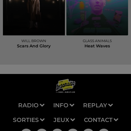
WILL BROWN
GLASS ANIMALS
Scars And Glory
Heat Waves
RADIO
INFO
REPLAY
SORTIES
JEUX
CONTACT