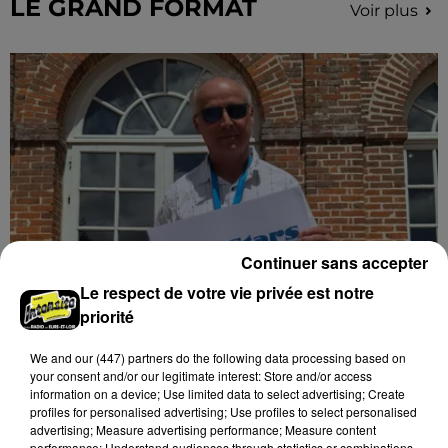
LE GRAND FORMAT
Voir plus
Continuer sans accepter
Le respect de votre vie privée est notre
Stars'Terre 2026 : Philippe Palmieri dévoile
priorité
les ambitions d'un...
We and
our (447) partners
do the following data processing based on
À quelques semaines de la première édition de
your consent and/or our legitimate interest: Store and/or access
Stars'Terre, organisée du 18 au 20 septembre 2026 au
information on a device; Use limited data to select advertising; Create
Château de Courtalain, Philippe Palmieri, président...
profiles for personalised advertising; Use profiles to select personalised
advertising; Measure advertising performance; Measure content
performance; Understand audiences through statistics or combinations