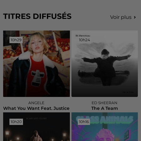
TITRES DIFFUSÉS
Voir plus
10h29
10h29
10h24
10h24
ANGELE
ED SHEERAN
What You Want Feat. Justice
The A Team
10h20
10h20
10h16
10h16