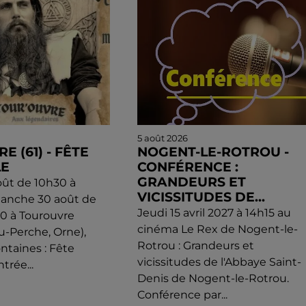
5 août 2026
 (61) - FÊTE
NOGENT-LE-ROTROU -
LE
CONFÉRENCE :
GRANDEURS ET
ût de 10h30 à
VICISSITUDES DE...
manche 30 août de
Jeudi 15 avril 2027 à 14h15 au
0 à Tourouvre
cinéma Le Rex de Nogent-le-
u-Perche, Orne),
Rotrou : Grandeurs et
ntaines : Fête
vicissitudes de l'Abbaye Saint-
trée...
Denis de Nogent-le-Rotrou.
Conférence par...