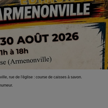
e, rue de l'église : course de caisses à savon.
 humeur.