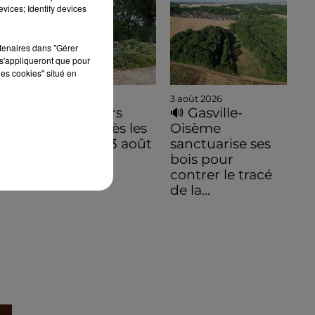
vices; Identify devices
rtenaires dans "Gérer
s'appliqueront que pour
les cookies" situé en
3 août 2026
3 août 2026
De premiers
🔊 Gasville-
dégâts après les
Oisème
orages du 3 août
sanctuarise ses
bois pour
contrer le tracé
de la...