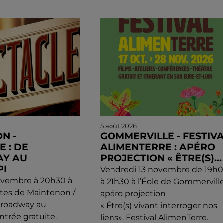
5 août 2026
N -
GOMMERVILLE - FESTIV
 : DE
ALIMENTERRE : APÉRO
Y AU
PROJECTION « ÊTRE(S)...
PI
Vendredi 13 novembre de 19h
ovembre à 20h30 à
à 21h30 à l’Éole de Gommerville
fêtes de Maintenon /
apéro projection
 Broadway au
« Être(s) vivant interroger nos
Entrée gratuite.
liens». Festival AlimenTerre.