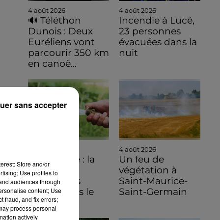
4 août 2026
4 août 2026
🔊 Téléthon
Incendie à Lucé,
Dunois : Deux
23 personnes
Euréliens vont
évacuées dans la
parcourir 350 km
nuit
en canoë...
uer sans accepter
4 août 2026
4 août 2026
Sécheresse : la
Un feu de
erest: Store and/or
carte des
végétation à
tising; Use profiles to
restrictions
Saint-Maurice-
tand audiences through
personalise content; Use
évolue dans le
Saint-Germain
 fraud, and fix errors;
Sud de...
 may process personal
mation actively