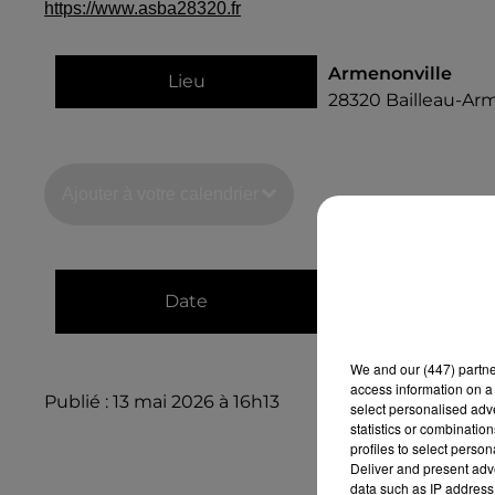
https://www.asba28320.fr
Armenonville
Lieu
28320
Bailleau-Ar
Ajouter à votre calendrier
du
30 août 2026 à
Date
au
30 août 2026 à
We and
our (447) partn
access information on a 
Publié : 13 mai 2026 à 16h13
select personalised ad
statistics or combinatio
profiles to select person
Deliver and present adv
data such as IP address 