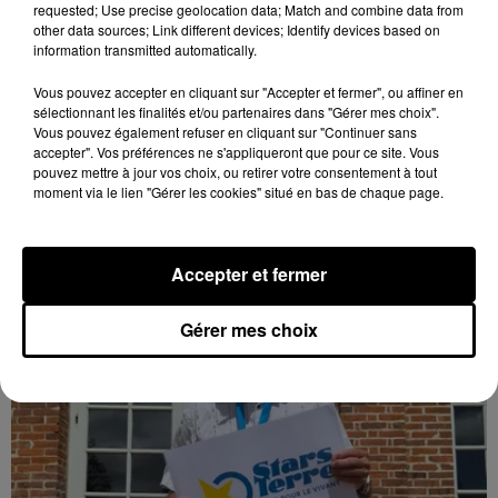
requested; Use precise geolocation data; Match and combine data from
other data sources; Link different devices; Identify devices based on
information transmitted automatically.
L'EFS a besoin de vous
Vous pouvez accepter en cliquant sur "Accepter et fermer", ou affiner en
sélectionnant les finalités et/ou partenaires dans "Gérer mes choix".
Les collectes de sang restent en tension en Eure-et-
Vous pouvez également refuser en cliquant sur "Continuer sans
Loir, avec de nombreux créneaux à réserver.
accepter". Vos préférences ne s'appliqueront que pour ce site. Vous
pouvez mettre à jour vos choix, ou retirer votre consentement à tout
moment via le lien "Gérer les cookies" situé en bas de chaque page.
LE GRAND FORMAT
Voir plus
Accepter et fermer
Gérer mes choix