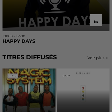
10h00 - 13h00
HAPPY DAYS
TITRES DIFFUSÉS
Voir plus
10h05
10h05
9h57
9h57