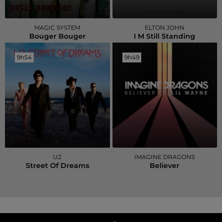
MAGIC SYSTEM
ELTON JOHN
Bouger Bouger
I M Still Standing
9h54
9h54
9h49
9h49
U2
IMAGINE DRAGONS
Street Of Dreams
Believer