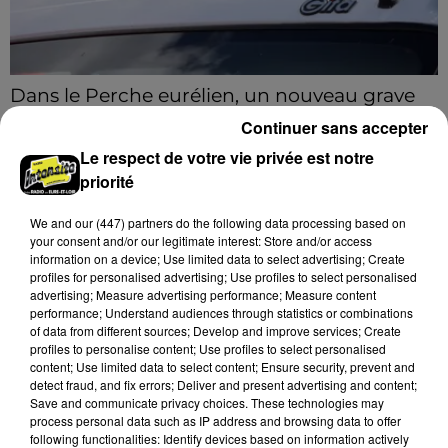
Dans le Perche eurélien, un nouveau grave
accident de la route
Continuer sans accepter
Deux blessés ont été pris en charge, dont un en
Le respect de votre vie privée est notre
urgence absolue.
priorité
A LA UNE
We and
our (447) partners
do the following data processing based on
Voir plus
your consent and/or our legitimate interest: Store and/or access
information on a device; Use limited data to select advertising; Create
profiles for personalised advertising; Use profiles to select personalised
advertising; Measure advertising performance; Measure content
performance; Understand audiences through statistics or combinations
of data from different sources; Develop and improve services; Create
profiles to personalise content; Use profiles to select personalised
content; Use limited data to select content; Ensure security, prevent and
detect fraud, and fix errors; Deliver and present advertising and content;
Save and communicate privacy choices. These technologies may
process personal data such as IP address and browsing data to offer
following functionalities: Identify devices based on information actively