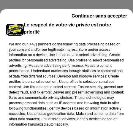
pour un concert à venir au Colisée.
Continuer sans accepter
A LA UNE
Voir plus
Le respect de votre vie privée est notre
priorité
We and
our (447) partners
do the following data processing based on
your consent and/or our legitimate interest: Store and/or access
information on a device; Use limited data to select advertising; Create
profiles for personalised advertising; Use profiles to select personalised
advertising; Measure advertising performance; Measure content
performance; Understand audiences through statistics or combinations
of data from different sources; Develop and improve services; Create
profiles to personalise content; Use profiles to select personalised
content; Use limited data to select content; Ensure security, prevent and
detect fraud, and fix errors; Deliver and present advertising and content;
Save and communicate privacy choices. These technologies may
process personal data such as IP address and browsing data to offer
following functionalities: Identify devices based on information actively
Des tentatives de fraudes à Mainvilliers
requested; Use precise geolocation data; Match and combine data from
other data sources; Link different devices; Identify devices based on
Des personnes malveillantes tentent de voler vos
information transmitted automatically.
informations personnelles.