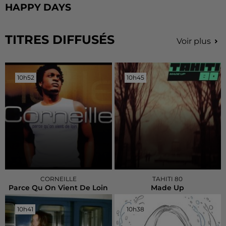
HAPPY DAYS
TITRES DIFFUSÉS
Voir plus
10h52
10h52
10h45
10h45
CORNEILLE
TAHITI 80
Parce Qu On Vient De Loin
Made Up
10h41
10h41
10h38
10h38