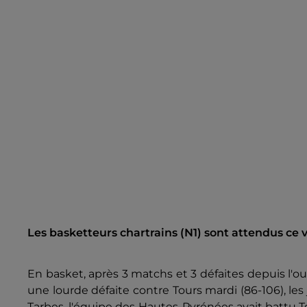
Les basketteurs chartrains (N1) sont attendus ce
En basket, après 3 matchs et 3 défaites depuis l'o
une lourde défaite contre Tours mardi (86-106), le
Tarbes. l'équipe des Hautes-Pyrénées avait battu T