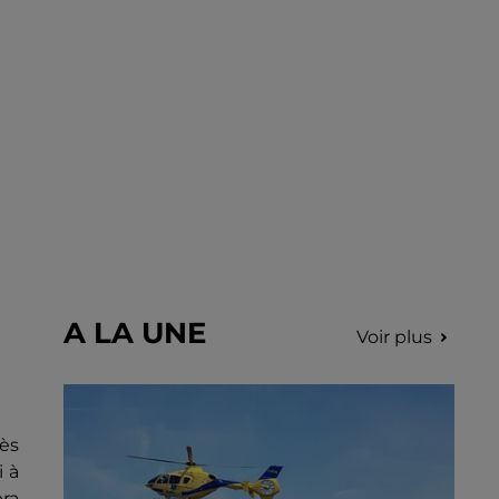
A LA UNE
Voir plus
rès
i à
era