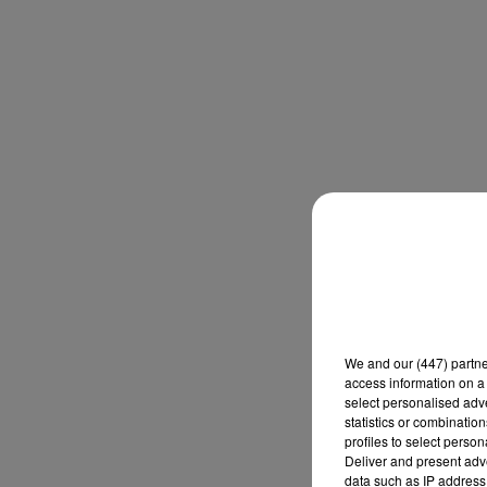
We and
our (447) partn
access information on a 
select personalised ad
statistics or combinatio
profiles to select person
Deliver and present adv
data such as IP address 