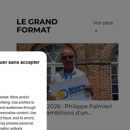
LE GRAND
Voir plus
FORMAT
uer sans accepter
erest: Store and/or
tising; Use profiles to
Stars'Terre 2026 : Philippe Palmieri
tand audiences through
dévoile les ambitions d'un...
personalise content; Use
 fraud, and fix errors;
À quelques semaines de la première
 may process personal
édition de Stars'Terre, organisée du 18 au 20
mation actively