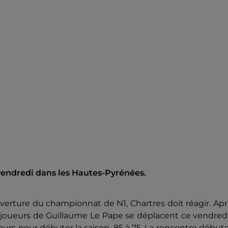
 vendredi dans les Hautes-Pyrénées.
uverture du championnat de N1, Chartres doit réagir. Ap
s joueurs de Guillaume Le Pape se déplacent ce vendred
ours pour débuter la saison, 85 à 75. La rencontre début