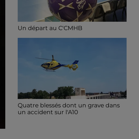
Un départ au C'CMHB
Le club chartrain a officialisé, vendredi 7
août, le départ de Guilherme Borges.
Quatre blessés dont un grave dans
un accident sur l'A10
Le choc a eu lieu dans la matinée, vendredi
7 août à hauteur de Sainville en direction
d'Orléans.