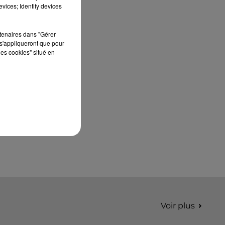
septembre 2026 au Château de Courtalain,
vices; Identify devices
Philippe Palmieri, président...
rtenaires dans "Gérer
s'appliqueront que pour
les cookies" situé en
Voir plus