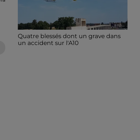
Quatre blessés dont un grave dans
un accident sur l'A10
Le choc a eu lieu dans la matinée, vendredi
7 août à hauteur de Sainville en direction
d'Orléans.