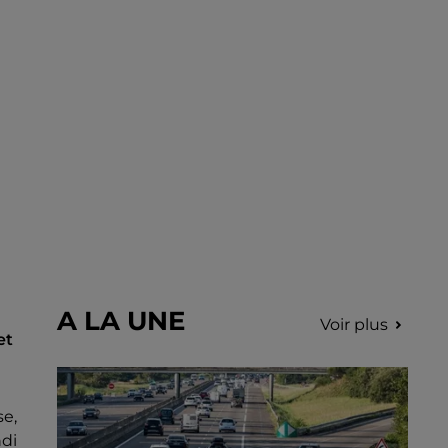
août sur le marché de Nogent-le-Rotrou de
9h00 à 12h00.
A LA UNE
Voir plus
et
se,
ndi