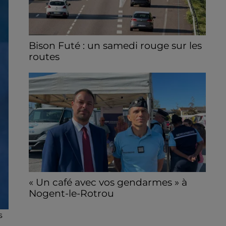
Bison Futé : un samedi rouge sur les
routes
C'est l'un des week-ends les plus chargés
de l'été, avec des départs aussi importants
que les retours.
« Un café avec vos gendarmes » à
Nogent-le-Rotrou
Les gendarmes de la brigade iront à la
s
rencontre de la population ce samedi 8