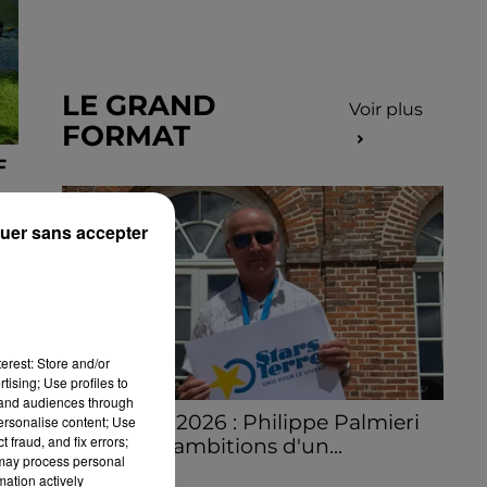
LE GRAND
Voir plus
FORMAT
F
uer sans accepter
erest: Store and/or
tising; Use profiles to
tand audiences through
Stars'Terre 2026 : Philippe Palmieri
personalise content; Use
 fraud, and fix errors;
dévoile les ambitions d'un...
 may process personal
À quelques semaines de la première
mation actively