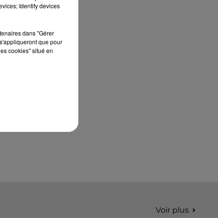
édition de Stars'Terre, organisée du 18 au 20
vices; Identify devices
septembre 2026 au Château de Courtalain,
Philippe Palmieri, président...
rtenaires dans "Gérer
s'appliqueront que pour
les cookies" situé en
Voir plus