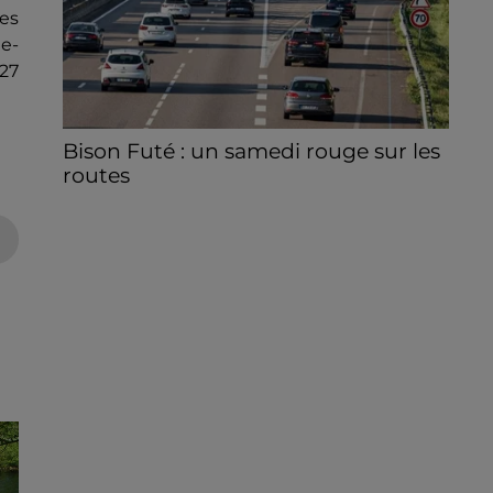
les
le-
 27
Bison Futé : un samedi rouge sur les
routes
C'est l'un des week-ends les plus chargés
de l'été, avec des départs aussi importants
que les retours.