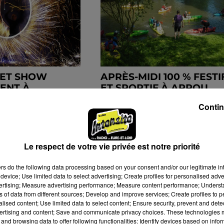
 ET SHOW
APRÈS-MIDI 100 % FESTI
ENT À
ET SPORTIF À ARROU
LET PLAGE
Contin
Le respect de votre vie privée est notre priorité
ers
do the following data processing based on your consent and/or our legitimate int
device; Use limited data to select advertising; Create profiles for personalised adver
vertising; Measure advertising performance; Measure content performance; Unders
ns of data from different sources; Develop and improve services; Create profiles to 
alised content; Use limited data to select content; Ensure security, prevent and detect
ertising and content; Save and communicate privacy choices. These technologies
and browsing data to offer following functionalities: Identify devices based on infor