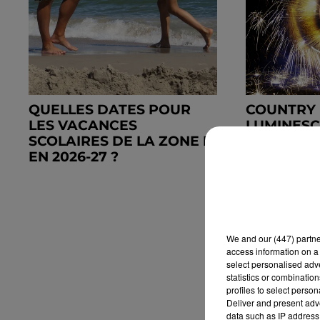
QUELLES DATES POUR
COUNTRY
LES VACANCES
LUMINESC
SCOLAIRES DE LA ZONE B
VERNOUIL
EN 2026-27 ?
We and
our (447) partn
access information on a 
select personalised ad
statistics or combinatio
profiles to select person
Deliver and present adv
data such as IP address 