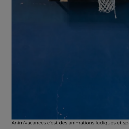
Anim’vacances c'est des animations ludiques et spor