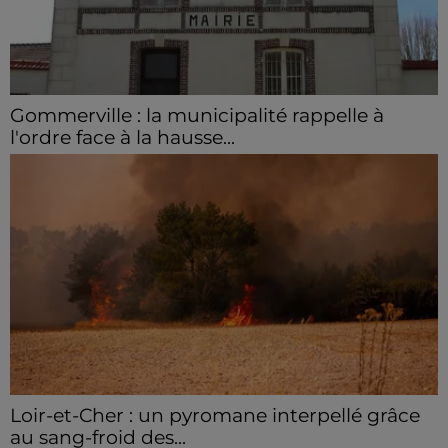
Gommerville : la municipalité rappelle à
l'ordre face à la hausse...
Incrustation de déchets, déjections sur les sites
symboliques et temps communal gaspillé : face à la
hausse des incivilités, la mairie de Gommerville
hausse...
Loir-et-Cher : un pyromane interpellé grâce
au sang-froid des...