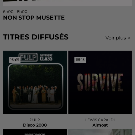
6h00 - 8h00
NON STOP MUSETTE
TITRES DIFFUSÉS
Voir plus
16h19
16h19
16h15
16h15
PULP
LEWIS CAPALDI
Disco 2000
Almost