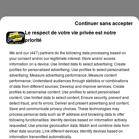
Samedi 25 juillet, plus d'une dizaine de feux de
champs et de sous-bois ont été déclenchés dans le
secteur de Fontaine-les-Côteaux, Montoire et Lunay.
Continuer sans accepter
Grâce...
A LA UNE
Voir plus
Le respect de votre vie privée est notre
priorité
We and
our (447) partners
do the following data processing based on
your consent and/or our legitimate interest: Store and/or access
information on a device; Use limited data to select advertising; Create
profiles for personalised advertising; Use profiles to select personalised
advertising; Measure advertising performance; Measure content
performance; Understand audiences through statistics or combinations
of data from different sources; Develop and improve services; Create
profiles to personalise content; Use profiles to select personalised
content; Use limited data to select content; Ensure security, prevent and
detect fraud, and fix errors; Deliver and present advertising and content;
Save and communicate privacy choices. These technologies may
process personal data such as IP address and browsing data to offer
following functionalities: Identify devices based on information actively
Loir-et-Cher : un pyromane interpellé grâce
requested; Use precise geolocation data; Match and combine data from
au sang-froid des...
other data sources; Link different devices; Identify devices based on
information transmitted automatically.
Samedi 25 juillet, plus d'une dizaine de feux de