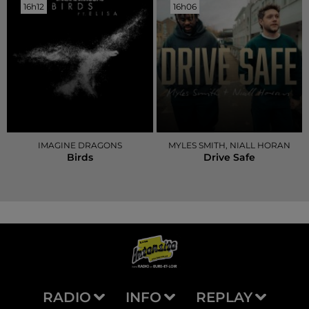
16h12
16h12
16h06
16h06
IMAGINE DRAGONS
MYLES SMITH, NIALL HORAN
Birds
Drive Safe
RADIO
INFO
REPLAY