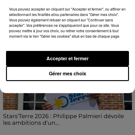
champs et de sous-bois ont été déclenchés dans le
Vous pouvez accepter en cliquant sur "Accepter et fermer", ou affiner en
secteur de Fontaine-les-Côteaux, Montoire et Lunay.
sélectionnant les finalités et/ou partenaires dans "Gérer mes choix".
Vous pouvez également refuser en cliquant sur "Continuer sans
Grâce...
LE GRAND FORMAT
Voir plus
accepter". Vos préférences ne s'appliqueront que pour ce site. Vous
pouvez mettre à jour vos choix, ou retirer votre consentement à tout
moment via le lien "Gérer les cookies" situé en bas de chaque page.
Accepter et fermer
Gérer mes choix
Stars'Terre 2026 : Philippe Palmieri dévoile
les ambitions d'un...
À quelques semaines de la première édition de