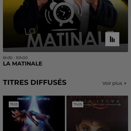
6h30 - 10h00
LA MATINALE
TITRES DIFFUSÉS
Voir plus
7h13
7h13
7h05
7h05