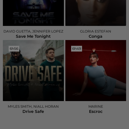
DAVID GUETTA, JENNIFER LOPEZ
GLORIA ESTEFAN
Save Me Tonight
Conga
6h56
6h56
6h49
6h49
MYLES SMITH, NIALL HORAN
MARINE
Drive Safe
Escroc