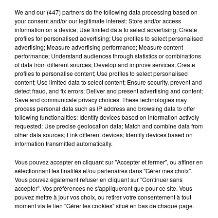
We and
our (447) partners
do the following data processing based on
your consent and/or our legitimate interest: Store and/or access
information on a device; Use limited data to select advertising; Create
profiles for personalised advertising; Use profiles to select personalised
Stars'Terre 2026 : Philippe Palmieri dévoile
advertising; Measure advertising performance; Measure content
performance; Understand audiences through statistics or combinations
les ambitions d'un...
of data from different sources; Develop and improve services; Create
À quelques semaines de la première édition de
profiles to personalise content; Use profiles to select personalised
Stars'Terre, organisée du 18 au 20 septembre 2026 au
content; Use limited data to select content; Ensure security, prevent and
detect fraud, and fix errors; Deliver and present advertising and content;
Château de Courtalain, Philippe Palmieri, président...
Save and communicate privacy choices. These technologies may
process personal data such as IP address and browsing data to offer
LES JEUX
Voir plus
following functionalities: Identify devices based on information actively
requested; Use precise geolocation data; Match and combine data from
other data sources; Link different devices; Identify devices based on
information transmitted automatically.
Vous pouvez accepter en cliquant sur "Accepter et fermer", ou affiner en
sélectionnant les finalités et/ou partenaires dans "Gérer mes choix".
Vous pouvez également refuser en cliquant sur "Continuer sans
accepter". Vos préférences ne s'appliqueront que pour ce site. Vous
pouvez mettre à jour vos choix, ou retirer votre consentement à tout
moment via le lien "Gérer les cookies" situé en bas de chaque page.